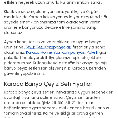
etkilenmeyerek uzun ömürlü kullanım imkanı sunar.
Klasik ve şık parçaların yanı sıra, yenilikçi ve özgün
modeller de Karaca koleksiyonunda yer almaktadır. Bu
sayede estetik anlayışınıza tam olarak yanıt veren
ürünlerle banyonuzu dekore etme şansına sahip
olursunuz.
Ayrıca kendi tarzınıza ve isteklerinize uygun banyo
ürünlerine
Çeyiz Seti Kampanyaları
fırsatlarıyla sahip
olabilirsiniz.
Karaca Home Yaz Kampanyası Paketi
gibi
paketleri inceleyerek ihtiyaçlarınızı toplu bir şekilde
giderebilirsiniz. Kullanışlılık ve estetiğin bir araya geldiği
banyo çeyiz setleri için alışverişinizi Karaca üzerinden
güvenle yapabilirsiniz.
Karaca Banyo Çeyiz Seti Fiyatları
Karaca banyo çeyiz setleri ihtiyacınıza uygun seçenekleri
avantajlı fiyatlarla sizlere sunar. Çeyiz seti ürünleri
arasında bulabileceğiniz 2’li, 3’lü, 5’li, 7’li takımları
beğenilerinize göre seçerek evlilik öncesi hazırlıklarınızı
tamamlayabilirsiniz. Kalite ve şıklığı bir araya getiren