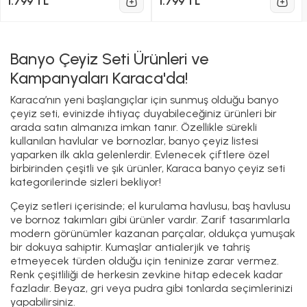
1.799 TL
1.799 TL
Banyo Çeyiz Seti Ürünleri ve
Kampanyaları Karaca'da!
Karaca’nın yeni başlangıçlar için sunmuş olduğu banyo
çeyiz seti, evinizde ihtiyaç duyabileceğiniz ürünleri bir
arada satın almanıza imkan tanır. Özellikle sürekli
kullanılan havlular ve bornozlar, banyo çeyiz listesi
yaparken ilk akla gelenlerdir. Evlenecek çiftlere özel
birbirinden çeşitli ve şık ürünler, Karaca banyo çeyiz seti
kategorilerinde sizleri bekliyor!
Çeyiz setleri içerisinde; el kurulama havlusu, baş havlusu
ve bornoz takımları gibi ürünler vardır. Zarif tasarımlarla
modern görünümler kazanan parçalar, oldukça yumuşak
bir dokuya sahiptir. Kumaşlar antialerjik ve tahriş
etmeyecek türden olduğu için teninize zarar vermez.
Renk çeşitliliği de herkesin zevkine hitap edecek kadar
fazladır. Beyaz, gri veya pudra gibi tonlarda seçimlerinizi
yapabilirsiniz.