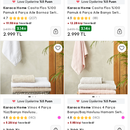
Karaca Home
Casita Flos %100
Karaca Home
Casita Flos %100
Pamuk 6 Parça Aile Bornoz Seti
Pamuk 6 Parça Aile Banyo Seti
Taş-Pudra
Bej-Krem
(207)
(181)
4.7
4.5
+ 19.5B kişi
+ 12.2B kişi
favoriledi!
favoriledi!
%14
%14
3.499 TL
3.499 TL
2.999 TL
2.999 TL
Karaca Home
Vinos 4 Parça
Karaca Home
Vinos 4 Parça
Yüz/Banyo Havlusu
Banyo/Baş Havlusu Hamam Seti
Hamam Seti Bej
Pudra
(140)
(140)
4.8
4.8
+ 5.2B kişi
+ 5.8B kişi
favoriledi!
favoriledi!