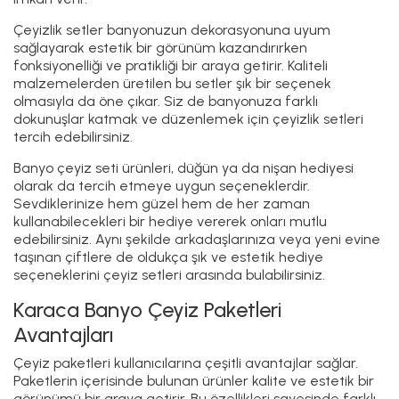
Çeyizlik setler banyonuzun dekorasyonuna uyum
sağlayarak estetik bir görünüm kazandırırken
fonksiyonelliği ve pratikliği bir araya getirir. Kaliteli
malzemelerden üretilen bu setler şık bir seçenek
olmasıyla da öne çıkar. Siz de banyonuza farklı
dokunuşlar katmak ve düzenlemek için çeyizlik setleri
tercih edebilirsiniz.
Banyo çeyiz seti ürünleri, düğün ya da nişan hediyesi
olarak da tercih etmeye uygun seçeneklerdir.
Sevdiklerinize hem güzel hem de her zaman
kullanabilecekleri bir hediye vererek onları mutlu
edebilirsiniz. Aynı şekilde arkadaşlarınıza veya yeni evine
taşınan çiftlere de oldukça şık ve estetik hediye
seçeneklerini çeyiz setleri arasında bulabilirsiniz.
Karaca Banyo Çeyiz Paketleri
Avantajları
Çeyiz paketleri kullanıcılarına çeşitli avantajlar sağlar.
Paketlerin içerisinde bulunan ürünler kalite ve estetik bir
görünümü bir araya getirir. Bu özellikleri sayesinde farklı