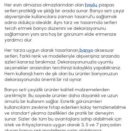
Her evin olmazsa olmazlarından olan
havlu
, paspas
setleri pratikliği ve şıklığı bir arada sunar. Banyo seti çeyiz
alışverişinde kullanıcılara zaman tasarrufu sağlamak
adına oldukça idealdir. Aynı tarz ve tasarımda setleri
tercih etmek banyo düzenini ve dekorasyonunu
sağlamanın yanı sıra hoş bir görünüm elde etmenize
yardımcı olur.
Her tarza uygun olarak tasarlanan
banyo
aksesuar
setleri, farklı renk ve modelleriyle alışverişiniz sırasında
sizleri kararsız bırakmaz. Dekorasyonunuzla uyumlu
seçenekler arasından tercihinizi kolaylıkla yapabilirsiniz.
Hem kullanışlı hem de şık olan bu ürünler banyonuzun
dekorasyonunda önemli bir rol oynar.
Banyo seti çeyizlik ürünler kaliteli malzemelerden
üretilmiştir. Bu sayede ürünler daha dayanıklı ve uzun
ömürlü bir kullanım sağlar. Estetik görünümleri
kullanıcıların zevkine hitap ederken kolay temizlenebilme
ve standart yıkama özellikleri de pratik bir deneyim
sunar. Sizler de tüm bu avantajlara sahip olabilmek için
istek ve ihtiyaçlarınıza uygun olarak 3, 5 ve 7 parçadan
oluşan banyo seti modellerini satın alabilirsiniz.