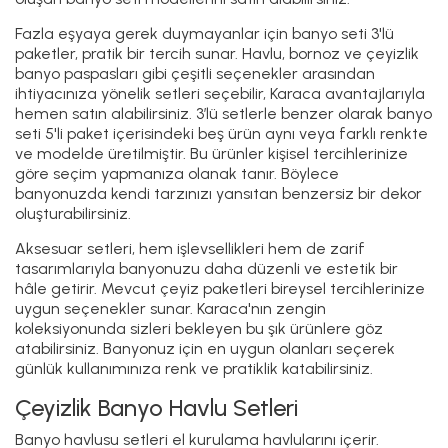
Fazla eşyaya gerek duymayanlar için banyo seti 3'lü
paketler, pratik bir tercih sunar. Havlu, bornoz ve çeyizlik
banyo paspasları gibi çeşitli seçenekler arasından
ihtiyacınıza yönelik setleri seçebilir, Karaca avantajlarıyla
hemen satın alabilirsiniz. 3’lü setlerle benzer olarak banyo
seti 5'li paket içerisindeki beş ürün aynı veya farklı renkte
ve modelde üretilmiştir. Bu ürünler kişisel tercihlerinize
göre seçim yapmanıza olanak tanır. Böylece
banyonuzda kendi tarzınızı yansıtan benzersiz bir dekor
oluşturabilirsiniz.
Aksesuar setleri, hem işlevsellikleri hem de zarif
tasarımlarıyla banyonuzu daha düzenli ve estetik bir
hâle getirir. Mevcut çeyiz paketleri bireysel tercihlerinize
uygun seçenekler sunar. Karaca'nın zengin
koleksiyonunda sizleri bekleyen bu şık ürünlere göz
atabilirsiniz. Banyonuz için en uygun olanları seçerek
günlük kullanımınıza renk ve pratiklik katabilirsiniz.
Çeyizlik Banyo Havlu Setleri
Banyo havlusu setleri el kurulama havlularını içerir.