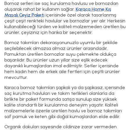
Bornoz setleri ise saç kurulama havlusu ve bornozdan
oluşarak rahat bir kullanım sağlar.
Karaca Home Kış
Masalı Çeyiz Paketi
içerisinde özel olarak tasarlanmış
çeşit çeşit renkteki havlular ve bornozlar yer alır. Herkesin
kullanabileceği türden ve kaliteli malzemeden üretilen bu
ürünler, çeyiziniz için harika bir seçenektir.
Bornoz takımları dekorasyonunuzla uyumlu bir şekilde
seçilebilecek olmazsa olmaz ürünler arasındadır.
Pamuktan üretilen bornozlar suyu çekmekte oldukça
başarılıdır. Bu ürünler uzun yıllar size eşlik edecek
dayanıklı kumaşlardan imal edilmiştir. Setler içerisinde
hem kadın hem de erkek aile fertleri için çeşitli ürünler
mevcuttur.
Karaca bornoz takımları şapkalı ya da şapkasız, içerisinde
saç kurutma havluları ve takım terlikleri olanlarla da
birlikte bir paket formunda satışa sunulup size yüksek
kalite standartlı bir kurulanma deneyim yaşatır. Kaliteli
malzemelerle özenle üretilen havlu ve bornoz takımları
saf pamuk ve keten gibi doğal kumaşlardan elde edilir.
Organik dokuları sayesinde cildinize zarar vermeden