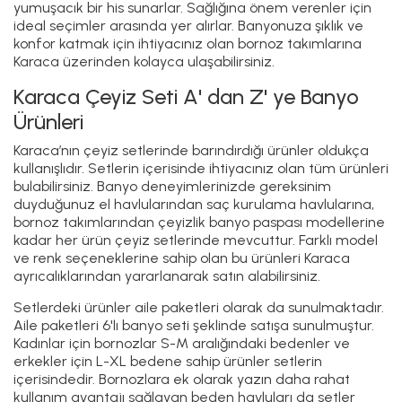
yumuşacık bir his sunarlar. Sağlığına önem verenler için
ideal seçimler arasında yer alırlar. Banyonuza şıklık ve
konfor katmak için ihtiyacınız olan bornoz takımlarına
Karaca üzerinden kolayca ulaşabilirsiniz.
Karaca Çeyiz Seti A' dan Z' ye Banyo
Ürünleri
Karaca’nın çeyiz setlerinde barındırdığı ürünler oldukça
kullanışlıdır. Setlerin içerisinde ihtiyacınız olan tüm ürünleri
bulabilirsiniz. Banyo deneyimlerinizde gereksinim
duyduğunuz el havlularından saç kurulama havlularına,
bornoz takımlarından çeyizlik banyo paspası modellerine
kadar her ürün çeyiz setlerinde mevcuttur. Farklı model
ve renk seçeneklerine sahip olan bu ürünleri Karaca
ayrıcalıklarından yararlanarak satın alabilirsiniz.
Setlerdeki ürünler aile paketleri olarak da sunulmaktadır.
Aile paketleri 6'lı banyo seti şeklinde satışa sunulmuştur.
Kadınlar için bornozlar S-M aralığındaki bedenler ve
erkekler için L-XL bedene sahip ürünler setlerin
içerisindedir. Bornozlara ek olarak yazın daha rahat
kullanım avantajı sağlayan beden havluları da setler