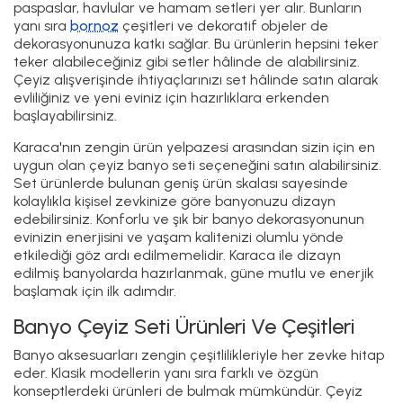
paspaslar, havlular ve hamam setleri yer alır. Bunların
yanı sıra
bornoz
çeşitleri ve dekoratif objeler de
dekorasyonunuza katkı sağlar. Bu ürünlerin hepsini teker
teker alabileceğiniz gibi setler hâlinde de alabilirsiniz.
Çeyiz alışverişinde ihtiyaçlarınızı set hâlinde satın alarak
evliliğiniz ve yeni eviniz için hazırlıklara erkenden
başlayabilirsiniz.
Karaca'nın zengin ürün yelpazesi arasından sizin için en
uygun olan çeyiz banyo seti seçeneğini satın alabilirsiniz.
Set ürünlerde bulunan geniş ürün skalası sayesinde
kolaylıkla kişisel zevkinize göre banyonuzu dizayn
edebilirsiniz. Konforlu ve şık bir banyo dekorasyonunun
evinizin enerjisini ve yaşam kalitenizi olumlu yönde
etkilediği göz ardı edilmemelidir. Karaca ile dizayn
edilmiş banyolarda hazırlanmak, güne mutlu ve enerjik
başlamak için ilk adımdır.
Banyo Çeyiz Seti Ürünleri Ve Çeşitleri
Banyo aksesuarları zengin çeşitlilikleriyle her zevke hitap
eder. Klasik modellerin yanı sıra farklı ve özgün
konseptlerdeki ürünleri de bulmak mümkündür. Çeyiz