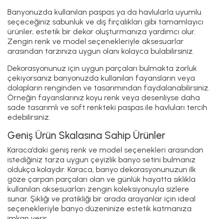
Banyonuzda kullanılan paspas ya da havlularla uyumlu
seçeceğiniz sabunluk ve diş fırçalıkları gibi tamamlayıcı
ürünler, estetik bir dekor oluşturmanıza yardımcı olur.
Zengin renk ve model seçenekleriyle aksesuarlar
arasından tarzınıza uygun olanı kolayca bulabilirsiniz.
Dekorasyonunuz için uygun parçaları bulmakta zorluk
çekiyorsanız banyonuzda kullanılan fayansların veya
dolapların renginden ve tasarımından faydalanabilirsiniz.
Örneğin fayanslarınız koyu renk veya desenliyse daha
sade tasarımlı ve soft renkteki paspas ile havluları tercih
edebilirsiniz.
Geniş Ürün Skalasına Sahip Ürünler
Karaca’daki geniş renk ve model seçenekleri arasından
istediğiniz tarza uygun çeyizlik banyo setini bulmanız
oldukça kolaydır. Karaca, banyo dekorasyonunuzun ilk
göze çarpan parçaları olan ve günlük hayatta sıklıkla
kullanılan aksesuarları zengin koleksiyonuyla sizlere
sunar. Şıklığı ve pratikliği bir arada arayanlar için ideal
seçenekleriyle banyo düzeninize estetik katmanıza
imkan verir.