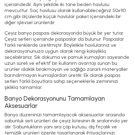
içerisindedir. Aynı şekilde iki tane beden havlusu
mevcuttur. Saç havlusu olarak kullanabileceğiniz 50x90
cm gibi ölçülerde küçük havlular paket içerisindeki bir
diğer işlevsel ürünlerdir.
Çeyiz banyo paspası dekorasyonda büyük bir yer tutar.
Çeyiz setleri içerisinde paspaslar da bulunur. Paspaslar
farklı renklerde üretilmiştir. Böylelikle havlularınız ve
dekorasyonunuza uygun olarak rengi kolaylıkla
seçebilirsiniz. Sık dokuma ve pamuk kumaşları sayesinde
uzun süreli ve efektif bir kullanım avantajı sunan bu
ürünler ıslaklık bırakmayan ve sağlığa zararlı materyaller
barındırmayan kumaşlardan üretilir. Ek olarak paspas
setleri farklı boyutlara sahip seçeneklerle zemininizi
şıklıkla tamamlar.
Banyo Dekorasyonunu Tamamlayan
Aksesuarlar
Banyo düzeninizi tamamlayacak aksesuarlar arasında
sabunluk seti ürünleri de çeyiz listesinin ilk sıralarında yer
alır. Sabunlukların yanı sıra çöp kutusu, diş fırçalık ve
temizlik ürünleri özenle tasarlanarak ihtiyaçlarınızı