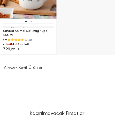
Karaca
Animal Cat Mug Kupa
465 Ml
(726)
4.9
+ 26.4B kişi
favoriledi!
799
,99 TL
Ailecek Keyif Ürünleri
Kaçırılmayacak Fırsatları