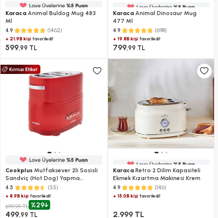
Karaca
Animal Buldog Mug 483
Karaca
Animal Dinosaur Mug
Ml
477 Ml
(1462)
(698)
4.9
4.9
+ 21.9B kişi
+ 19.8B kişi
favoriledi!
favoriledi!
599
799
,99 TL
,99 TL
Cookplus
Mutfaksever 2li Sosisli
Karaca
Retro 2 Dilim Kapasiteli
Sandviç (Hot Dog) Yapma
Ekmek Kızartma Makinesi Krem
Makinesi
(55)
(146)
4.5
4.9
+ 8.9B kişi
+ 15.0B kişi
favoriledi!
favoriledi!
%29
699,99 TL
499
2.999 TL
,99 TL