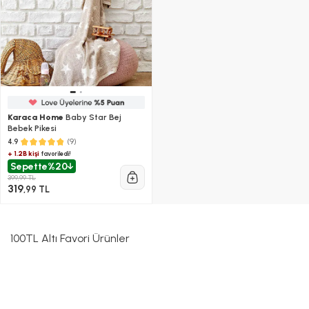
Karaca Home
Baby Star Bej
Bebek Pikesi
(9)
4.9
+ 1.2B kişi
favoriledi!
Sepette
%20
399,99 TL
319
,99 TL
100TL Altı Favori Ürünler