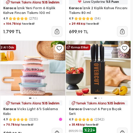
Karaca
İznik Yeni Form 6 Kişilik
Karaca
İznik 2 Kişilik Kahve Fincanı
Kahve Fincan Takımı 100 ml
Takımı 80 ml
(2715)
(114)
4.9
4.9
+ 106.7B kişi
+ 29.4B kişi
favoriledi!
favoriledi!
1.799 TL
699
,99 TL
Karaca
Vicks Light 6'lı Saklama
Karaca
Overcut 6 Parça Bıçak
Kabı
Seti
(3230)
(2342)
4.9
4.9
+ 70.7B kişi
+ 35.4B kişi
favoriledi!
favoriledi!
%22
899,99 TL