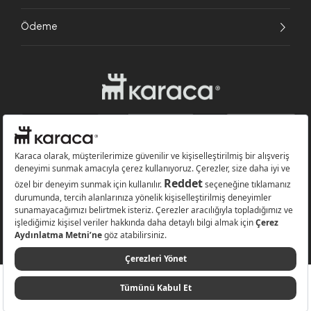
Ödeme
Websitesinde kullanılan bazı görseller yapay zekâ (AI) ile üretilmiştir.
Karaca.com © 2026 - Karaca Züccaciye A.Ş. Tüm hakları saklıdır.