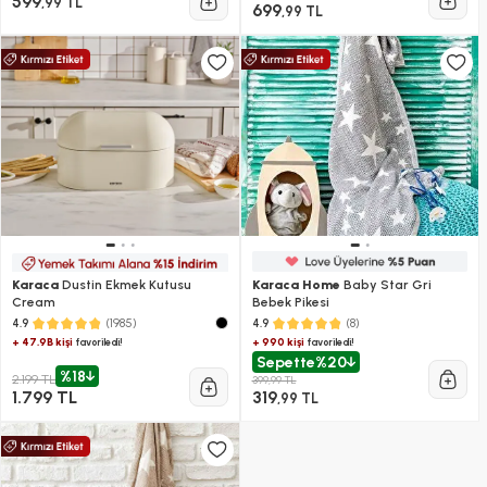
599
,99 TL
699
,99 TL
Karaca
Dustin Ekmek Kutusu
Karaca Home
Baby Star Gri
Cream
Bebek Pikesi
(1985)
(8)
4.9
4.9
+ 47.9B kişi
+ 990 kişi
favoriledi!
favoriledi!
Sepette
%20
%18
2.199 TL
399,99 TL
1.799 TL
319
,99 TL