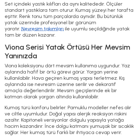
Set içindeki yastık kılıfları da aynı kalitededir. Ölçüler
standart yastıklara tam oturur. Kumaş yüzeyi her tarafta
eşittir. Renk tonu tüm parçalarda aynıdır. Bu bütünlük
yatak üzerinde profesyonel bir görünüm
yaratır.
Nevresim takımları
ile uyumlu seçildiğinde yatak
tam bir düzen kazanır.
Viona Serisi Yatak Örtüsü Her Mevsim
Yanınızda
Viona koleksiyonu dört mevsim kullanıma uygundur. Yaz
aylarında hafif bir örtü görevi görür. Yorgan yerine
kullanılabilir. Hava geçiren kumaş yapısı terletmez. Kış
aylarında ise nevresim üzerine serilir ve dekoratif
amaçla değerlendirilir. Mevsim geçişlerinde ek bir
katman olarak yorgan altında kullanılabilir.
Kumaş türü konforu belirler. Pamuklu modeller nefes alır
ve ciltle uyumludur. Doğal yapısı alerjik reaksiyon riskini
azaltır. Kapitoneli versiyonlar dolgulu yapısıyla yatağa
hacim kazandırır. İnce dolgu katmanı yumuşak bir sıcaklık
sağlar. Her kumaş türü farklı bir ihtiyaca cevap verir.