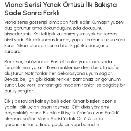
Viona Serisi Yatak Örtüsü İlk Bakışta
Sade Sonra Farklı
Viona serisi gösterişli olmadan fark edilir. Kumaşın yüzeyi
düz görünür ama dokunduğunuzda dokusunu
hissedersiniz. Kaliteli iplik kullanımı yumuşak bir temas
hissi verir. Sık dokunmuş kumaş yapısı formunu uzun süre
korur. Yıkamalardan sonra bile ilk günkü duruşunu
sürdürür.
Renk seçimi özenlidir. Pastel tonlar yatak odasında
ferahlık hissi yaratır. Koyu renkler ise derin bir atmosfer
oluşturur. Nötr tonlar her dekorasyona uyum sağlar.
Beyaz, bej, gri gibi klasik renkler zamansız bir görünüm
sunar. Lacivert, antrasit gibi modern tonlar ise çağdaş bir
duruş sergiler.
Dikiş detayları kaliteyi belli eder. Kenar bitişleri özenle
yapılır. İplik uçları dışarı taşmaz. Çift dikiş yöntemi
dayanıklılığı artırır. Bu dikkatli işçilik ürünün uzun ömürlü
olmasını sağlar. Viona Serisi Yatak Örtüsü sade
görünümünün altında güçlü bir yapı barındırır.