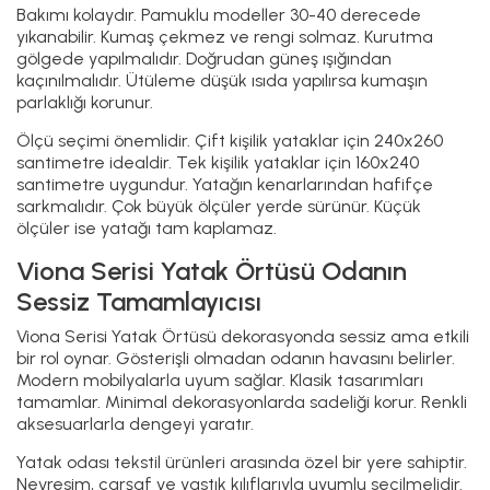
Bakımı kolaydır. Pamuklu modeller 30-40 derecede
yıkanabilir. Kumaş çekmez ve rengi solmaz. Kurutma
gölgede yapılmalıdır. Doğrudan güneş ışığından
kaçınılmalıdır. Ütüleme düşük ısıda yapılırsa kumaşın
parlaklığı korunur.
Ölçü seçimi önemlidir. Çift kişilik yataklar için 240x260
santimetre idealdir. Tek kişilik yataklar için 160x240
santimetre uygundur. Yatağın kenarlarından hafifçe
sarkmalıdır. Çok büyük ölçüler yerde sürünür. Küçük
ölçüler ise yatağı tam kaplamaz.
Viona Serisi Yatak Örtüsü Odanın
Sessiz Tamamlayıcısı
Viona Serisi Yatak Örtüsü dekorasyonda sessiz ama etkili
bir rol oynar. Gösterişli olmadan odanın havasını belirler.
Modern mobilyalarla uyum sağlar. Klasik tasarımları
tamamlar. Minimal dekorasyonlarda sadeliği korur. Renkli
aksesuarlarla dengeyi yaratır.
Yatak odası tekstil ürünleri arasında özel bir yere sahiptir.
Nevresim, çarşaf ve yastık kılıflarıyla uyumlu seçilmelidir.