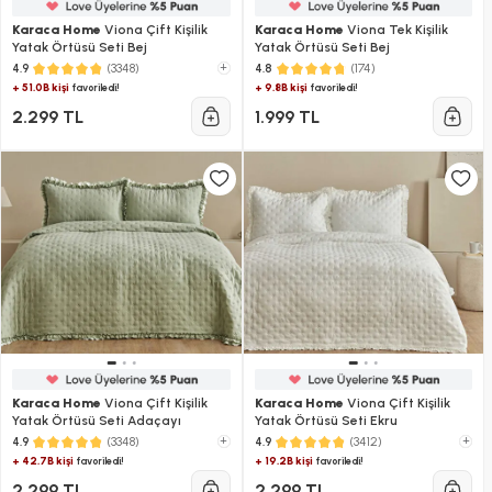
Karaca Home
Viona Çift Kişilik
Karaca Home
Viona Tek Kişilik
Yatak Örtüsü Seti Bej
Yatak Örtüsü Seti Bej
(3348)
+
(174)
4.9
4.8
+ 51.0B kişi
+ 9.8B kişi
favoriledi!
favoriledi!
2.299 TL
1.999 TL
Karaca Home
Viona Çift Kişilik
Karaca Home
Viona Çift Kişilik
Yatak Örtüsü Seti Adaçayı
Yatak Örtüsü Seti Ekru
(3348)
+
(3412)
+
4.9
4.9
+ 42.7B kişi
+ 19.2B kişi
favoriledi!
favoriledi!
2.299 TL
2.299 TL