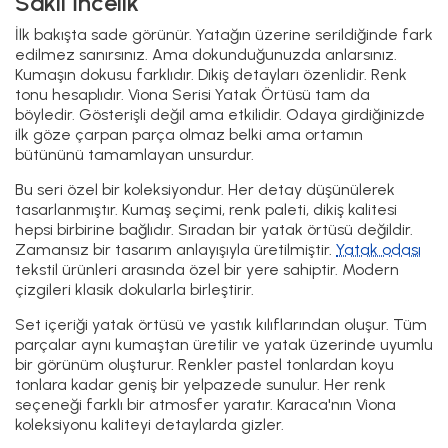
Saklı İncelik
İlk bakışta sade görünür. Yatağın üzerine serildiğinde fark
edilmez sanırsınız. Ama dokunduğunuzda anlarsınız.
Kumaşın dokusu farklıdır. Dikiş detayları özenlidir. Renk
tonu hesaplıdır. Viona Serisi Yatak Örtüsü tam da
böyledir. Gösterişli değil ama etkilidir. Odaya girdiğinizde
ilk göze çarpan parça olmaz belki ama ortamın
bütününü tamamlayan unsurdur.
Bu seri özel bir koleksiyondur. Her detay düşünülerek
tasarlanmıştır. Kumaş seçimi, renk paleti, dikiş kalitesi
hepsi birbirine bağlıdır. Sıradan bir yatak örtüsü değildir.
Zamansız bir tasarım anlayışıyla üretilmiştir.
Yatak odası
tekstil ürünleri arasında özel bir yere sahiptir. Modern
çizgileri klasik dokularla birleştirir.
Set içeriği yatak örtüsü ve yastık kılıflarından oluşur. Tüm
parçalar aynı kumaştan üretilir ve yatak üzerinde uyumlu
bir görünüm oluşturur. Renkler pastel tonlardan koyu
tonlara kadar geniş bir yelpazede sunulur. Her renk
seçeneği farklı bir atmosfer yaratır. Karaca'nın Viona
koleksiyonu kaliteyi detaylarda gizler.