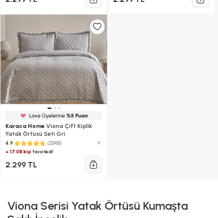
Karaca Home
Viona Çift Kişilik
Yatak Örtüsü Seti Gri
(3348)
+
4.9
+ 17.0B kişi
favoriledi!
2.299 TL
Viona Serisi Yatak Örtüsü Kumaşta