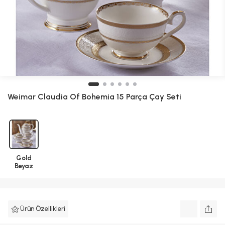
Weimar
Claudia Of Bohemia 15 Parça Çay Seti
Gold
Beyaz
Ürün Özellikleri