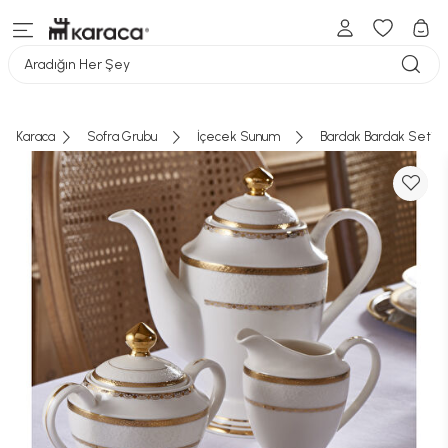
SEPETE GİT
Aradığın Her Şey
Karaca
Sofra Grubu
İçecek Sunum
Bardak Bardak Seti