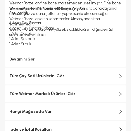
Weimar Porzellan fine bone malzemeden üretilmiştir. Fine bone
etkisi ile porselenin daha ince olmasının yanı sıra daha dayanıklı
Weimar Bertha Of Swabia 15 Parça Çay Seti
Set İçeriği:
daha beyaz ve daha şeffaf bir yapıya sahip olmasını sağlar.
Weimar Porzellan altın kabartmalar Almanya’dan ithal
6 Adet Çay Fincanı
edilmektedir.
6 Adet Çay Fincanı Tabağı
Weimar Porzellan ürünleri yüksek sıcaklıkta üretildiğinden üst
1 Adet Çay Potu
seviyede dayanıklıdır.
1 Adet Şekerlik
1 Adet Sütlük
Devamını Gör
Tüm Çay Seti Ürünlerini Gör
Tüm Weimar Markalı Ürünleri Gör
Hangi Mağazada Var
İade ve İptal Koşulları