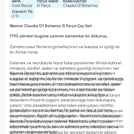
Renk
Parça Adedi
Koleksiyonlar
Gold Beyaz
15 Parça
Claudia Of Bohemia
Garanti Yılı
2 Yıl
Weimar Claudia Of Bohemia 15 Parça Çay Seti
1790 yılından bugüne uzanan zanaatkar bir dokunuş..
Zamanın cesur fikirlerini görselleştiren ve kusursuz el işçiliği ile
bir Alman mirası…
Gelenek ve tecrübeyle hayat bulan porselenler Alman kültürel
mirasıyla, zarafet, asalet ve zamansız güzelliği birleştiren, her
Weimar Porzellan, zamanın cesur fikirlerini görselleştiren ve
tasarımında bir hikaye anlatıyor. Barok sanatının en iyi altın
kusursuz el işçiliği ile bir Alman mirasıdır. Gelenek ve tecrübeyle
vurgularını, kabartma desenlerin ihtişamlı çizgisini, saraylara özgü
hayat bulan porselenler Alman kültürel mirasıyla, zarafet, asalet
özel dokunuşunu yansıtıyor. Usta zanaatkarların ellerinden çıkan
ve zamansız güzelliği birleştiren, her tasarımında bir hikaye
çarpıcı motifler, günümüzün modern ve asil beyaz porselen
anlatır. Barok sanatının en iyi altın vurgularını, kabartma
dokusuyla birleşerek saray ihtişamını kuşaktan kuşağa aktarıyor.
desenlerin ihtişamlı çizgisini, saraylara özgü özel dokunuşunu
yansıtır. Usta zanaatkarların ellerinden çıkan çarpıcı motifler,
Alman Kültür ve mirası Weimar Porzellan ile hayat bulmaya
günümüzün modern ve asil beyaz porselen dokusuyla birleşerek
devam ediyor.. Parıltılı altın dokunuşları, desenleriyle bütünleşen
saray ihtişamını kuşaktan kuşağa aktarır. Parıltılı altın dokunuşları,
Weimar Porzellan ürünleri yüksek kabartmalı, çıkartma deseninin
desenleriyle bütünleşen Weimar Porzellan ürünleri yüksek
katmanlanmış etkisiyle, lüks ve ışıltısının yansımasında kusursuz bir
kabartmalı, çıkartma deseninin katmanlanmış etkisiyle, lüks ve
görünüm değerine sahiptir.
ışıltısının yansımasında kusursuz bir görünüm değerine sahiptir.