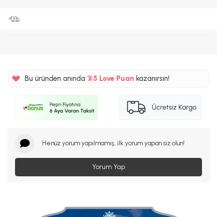
Bu üründen anında
%5
Love Puan
kazanırsın!
900TL
%5
Henüz yorum yapılmamış, ilk yorum yapan siz olun!
Yorum Yap