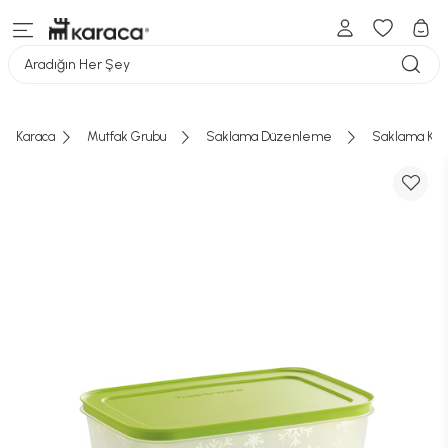
Aradığın Her Şey
Karaca
Mutfak Grubu
Saklama Düzenleme
Saklama Kab