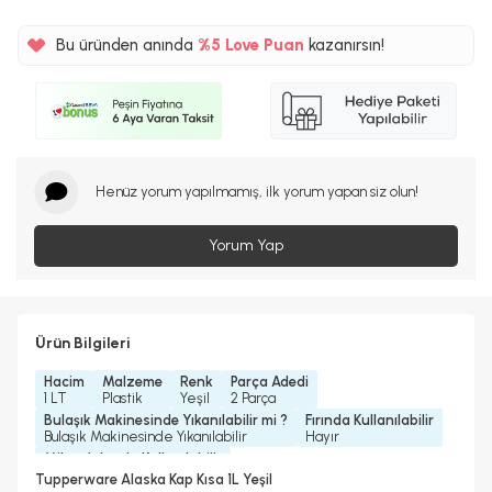
Bu üründen anında
%5 Love Puan
kazanırsın!
Henüz yorum yapılmamış, ilk yorum yapan siz olun!
Yorum Yap
Ürün Bilgileri
Hacim
Malzeme
Renk
Parça Adedi
1 LT
Plastik
Yeşil
2 Parça
Bulaşık Makinesinde Yıkanılabilir mi ?
Fırında Kullanılabilir
Bulaşık Makinesinde Yıkanılabilir
Hayır
Mikrodalgada Kullanılabilir
Hayır
Tupperware Alaska Kap Kısa 1L Yeşil