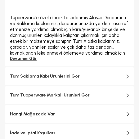
Tupperware'e özel olarak tasarlanmış Alaska Dondurucu
ve Saklama kaplarımız, dondurucunuzda yerden tasarruf
etmenize yardımcı olmak için kare/yuvarlak bir şekle ve
donmuş ürünleri kolaylıkla kalıptan çıkarmak için daha
esnek bir malzemeye sahiptir. Tüm Alaska kaplarımız,
çorbalar, yahniler, soslar ve çok daha fazlasından
kaynaklanan lekelenmeyi önlemeye yardımcı olmak için
yenilikçi leke koruyucu özelliğine sahiptir. Kullanılmadığı
Devamını Gör
zaman, saklama çekmecelerinizde yer kazanmak için
Alaska dondurucu saklama kaplarını iç içe yerleştirerek
Tüm Saklama Kabı Ürünlerini Gör
dondurucu raflarınızı düzenli tutabilirsiniz.
- Ayaklarda ve contanın üst kısmındaki iç kenarda
bulunan istifleme özellikleri sayesinde dondurucunuzda
yerden tasarruf edin.
Tüm Tupperware Markalı Ürünleri Gör
- Kapların modülerliği sayesinde dondurucunuzu düzgün
bir şekilde düzenleyin!
- Havalı oymalı kar tanesi tasarımı, yalnızca dondurucuya
Hangi Mağazada Var
koymanın güvenli olduğunu bilmenizi sağlamakla kalmaz,
aynı zamanda yoğuşma ile ıslandığında kavramayı da
kolaylaştırır.
İade ve İptal Koşulları
- Conta, içindekileri kuru havadan korur ve diğer