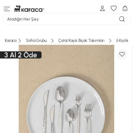
Aradığın Her Şey
Karaca
Sofra Grubu
Çatal Kaşık Bıçak Takımları
6 Kişilik 