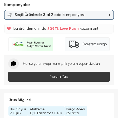
Kampanyalar
Seçili Ürünlerde 3 al 2 öde
Kampanyası
%5
Bu üründen anında
309TL
Love Puan
kazanırsın!
%5
Henüz yorum yapılmamış, ilk yorum yapan siz olun!
Yorum Yap
Ürün Bilgileri
Kişi Sayısı
Malzeme
Parça Adedi
6 Kişilik
18/10 Paslanmaz Çelik
36 Parça