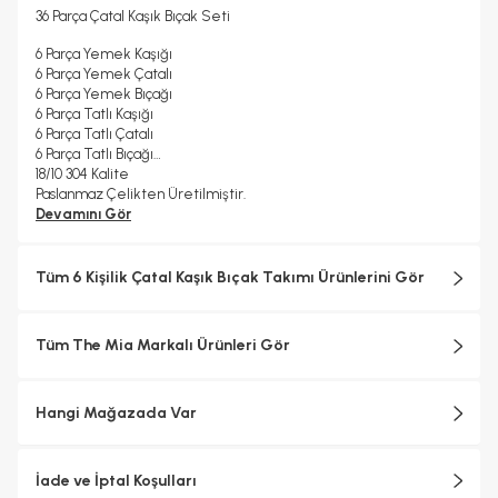
36 Parça Çatal Kaşık Bıçak Seti
6 Parça Yemek Kaşığı
6 Parça Yemek Çatalı
6 Parça Yemek Bıçağı
6 Parça Tatlı Kaşığı
6 Parça Tatlı Çatalı
6 Parça Tatlı Bıçağı
18/10 304 Kalite
Paslanmaz Çelikten Üretilmiştir.
PVD Titanyum Kaplama
Devamını Gör
Uzun süreli kullanım için elde yıkama tavsiye edilir.
Çamaşırsuyu gibi ağır kimyasallardan kaçınınız.
Günlük kullanım için uygundur.
Tüm 6 Kişilik Çatal Kaşık Bıçak Takımı Ürünlerini Gör
Tüm The Mia Markalı Ürünleri Gör
Hangi Mağazada Var
İade ve İptal Koşulları