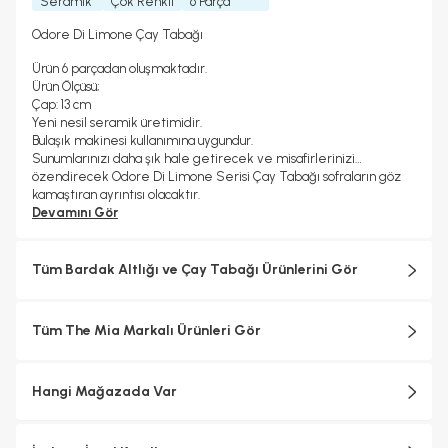
Seramik
Çok Renkli
6 Parça
Odore Di Limone Çay Tabağı
Ürün 6 parçadan oluşmaktadır.
Ürün Ölçüsü;
Çap: 13 cm
Yeni nesil seramik üretimidir.
Bulaşık makinesi kullanımına uygundur.
Sunumlarınızı daha şık hale getirecek ve misafirlerinizi
özendirecek Odore Di Limone Serisi Çay Tabağı sofraların göz
kamaştıran ayrıntısı olacaktır.
Deseni ve şık renkleri ile sofralarınıza asalet katacaktır. Şık
Devamını Gör
sofralar kurmanıza olanak tanıyan bu çay tabakları, her detaya
ayrı özen gösterenler sevdikleriniz için de hoş bir hediye
olacaktır.
Tüm Bardak Altlığı ve Çay Tabağı Ürünlerini Gör
Tüm The Mia Markalı Ürünleri Gör
Hangi Mağazada Var