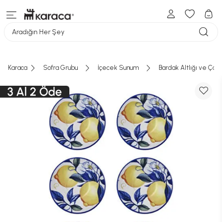
Aradığın Her Şey
Karaca
Sofra Grubu
İçecek Sunum
Bardak Altlığı ve Çay