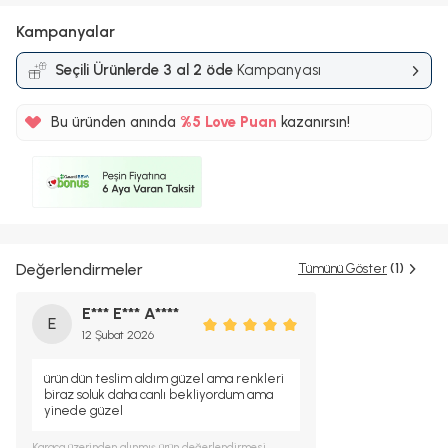
Kampanyalar
Seçili Ürünlerde 3 al 2 öde
Kampanyası
Bu üründen anında
%5
Love Puan
kazanırsın!
84TL
%5
Değerlendirmeler
Tümünü Göster
(1)
E*** E*** A****
E
12 Şubat 2026
ürün dün teslim aldım güzel ama renkleri
biraz soluk daha canlı bekliyordum ama
yinede güzel
Karaca
üzerinden alınmış ürün değerlendirmesi.