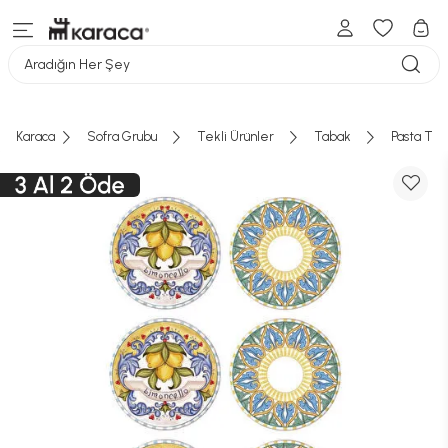
Aradığın Her Şey
Karaca
Sofra Grubu
Tekli Ürünler
Tabak
Pasta Tab