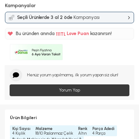
Kampanyalar
Seçili Ürünlerde 3 al 2 öde
Kampanyası
%5
Bu üründen anında
111TL
Love Puan
kazanırsın!
%5
Henüz yorum yapılmamış, ilk yorum yapan siz olun!
Yorum Yap
Ürün Bilgileri
Kişi Sayısı
Malzeme
Renk
Parça Adedi
4 Kişilik
18/10 Paslanmaz Çelik
Altın
4 Parça