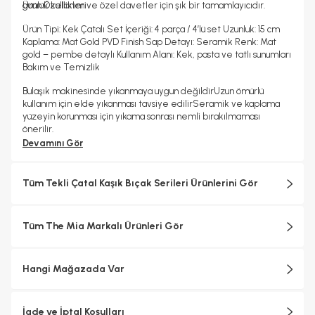
günlük kullanım ve özel davetler için şık bir tamamlayıcıdır.
Ürün Özellikleri
Ürün Tipi:
Kek Çatalı
Set İçeriği:
4 parça / 4’lü set
Uzunluk:
15 cm
Kaplama:
Mat Gold PVD Finish
Sap Detayı:
Seramik
Renk:
Mat
gold – pembe detaylı
Kullanım Alanı:
Kek, pasta ve tatlı sunumları
Bakım ve Temizlik
Bulaşık makinesinde yıkanmaya uygun değildir
Uzun ömürlü
kullanım için elde yıkanması tavsiye edilir
Seramik ve kaplama
yüzeyin korunması için yıkama sonrası nemli bırakılmaması
önerilir.
Devamını Gör
Tüm Tekli Çatal Kaşık Bıçak Serileri Ürünlerini Gör
Tüm The Mia Markalı Ürünleri Gör
Hangi Mağazada Var
İade ve İptal Koşulları