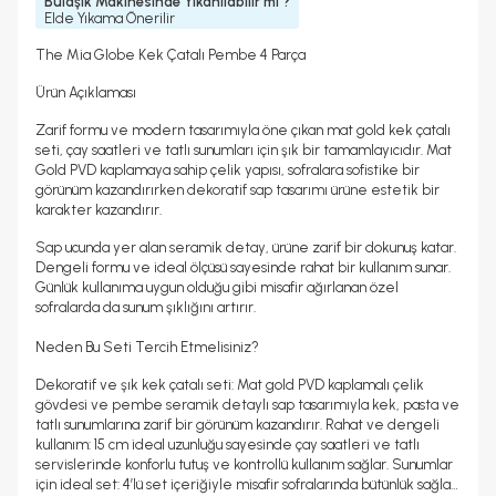
Bulaşık Makinesinde Yıkanılabilir mi ?
Elde Yıkama Önerilir
The Mia Globe Kek Çatalı Pembe 4 Parça
Ürün Açıklaması
Zarif formu ve modern tasarımıyla öne çıkan
mat gold kek çatalı
seti
, çay saatleri ve tatlı sunumları için şık bir tamamlayıcıdır. Mat
Gold PVD kaplamaya sahip çelik yapısı, sofralara sofistike bir
görünüm kazandırırken dekoratif sap tasarımı ürüne estetik bir
karakter kazandırır.
Sap ucunda yer alan
seramik detay
, ürüne zarif bir dokunuş katar.
Dengeli formu ve ideal ölçüsü sayesinde rahat bir kullanım sunar.
Günlük kullanıma uygun olduğu gibi misafir ağırlanan özel
sofralarda da sunum şıklığını artırır.
Neden Bu Seti Tercih Etmelisiniz?
Dekoratif ve şık kek çatalı seti:
Mat gold PVD kaplamalı çelik
gövdesi ve pembe seramik detaylı sap tasarımıyla kek, pasta ve
tatlı sunumlarına zarif bir görünüm kazandırır.
Rahat ve dengeli
kullanım:
15 cm ideal uzunluğu sayesinde çay saatleri ve tatlı
servislerinde konforlu tutuş ve kontrollü kullanım sağlar.
Sunumlar
için ideal set:
4’lü set içeriğiyle misafir sofralarında bütünlük sağlar;