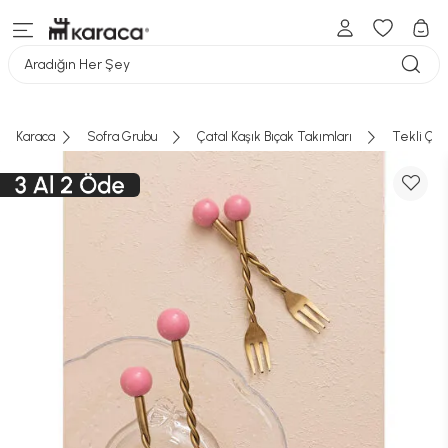
Aradığın Her Şey
Karaca
Sofra Grubu
Çatal Kaşık Bıçak Takımları
Tekli Çata