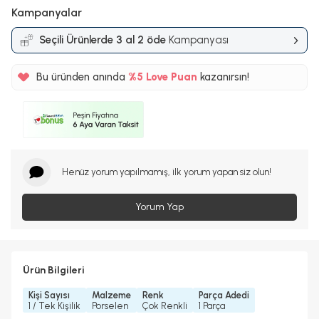
Kampanyalar
Seçili Ürünlerde 3 al 2 öde
Kampanyası
Bu üründen anında
%5
Love Puan
kazanırsın!
64TL
%5
Henüz yorum yapılmamış, ilk yorum yapan siz olun!
Yorum Yap
Ürün Bilgileri
Kişi Sayısı
Malzeme
Renk
Parça Adedi
1 / Tek Kişilik
Porselen
Çok Renkli
1 Parça