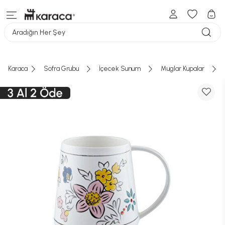
Aradığın Her Şey
Karaca
Sofra Grubu
İçecek Sunum
Muglar Kupalar