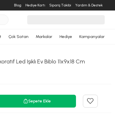
Blog
Hediye Kartı
Sipariş Takibi
Yardım & Destek
t
Çok Satan
Markalar
Hediye
Kampanyalar
ratif Led Işıklı Ev Biblo 11x9x18 Cm
Sepete Ekle