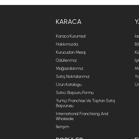
KARACA
Y
Karaca Kurumsal
İa
Hakkımızda
Bi
Kurucudan Mesaj
Kü
Ödüllerimiz
İş
Mağazalarımız
Mi
Satış Noktalarımız
Ya
Ürün Katalogu
Ür
Satıcı Başvuru Formu
Yurtiçi Franchise Ve Toptan Satış
Başvurusu
International Franchising And
Wholesale
İletişim