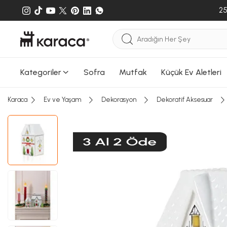
25
Kategoriler
Sofra
Mutfak
Küçük Ev Aletleri
Karaca
Ev ve Yaşam
Dekorasyon
Dekoratif Aksesuar