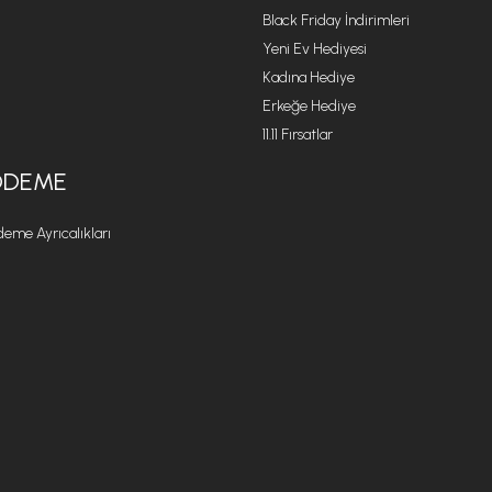
Black Friday İndirimleri
Yeni Ev Hediyesi
Kadına Hediye
Erkeğe Hediye
11.11 Fırsatlar
ÖDEME
eme Ayrıcalıkları