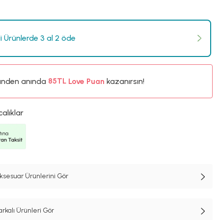
li Ürünlerde 3 al 2 öde
%5
ünden anında
85TL
Love Puan
kazanırsın!
%5
calıklar
ksesuar Ürünlerini Gör
kalı Ürünleri Gör