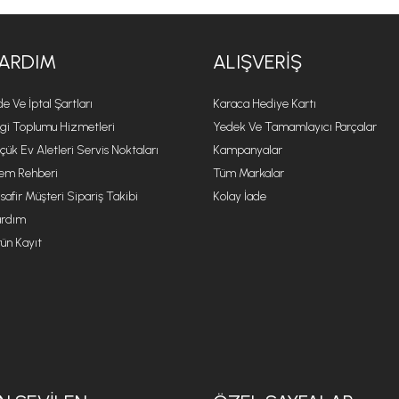
ARDIM
ALIŞVERIŞ
de Ve İptal Şartları
Karaca Hediye Kartı
lgi Toplumu Hizmetleri
Yedek Ve Tamamlayıcı Parçalar
çük Ev Aletleri Servis Noktaları
Kampanyalar
lem Rehberi
Tüm Markalar
safir Müşteri Sipariş Takibi
Kolay İade
rdım
ün Kayıt