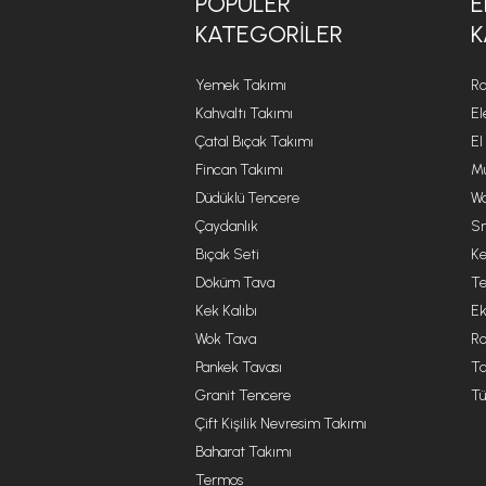
POPÜLER
E
KATEGORILER
K
Yemek Takımı
Ro
Kahvaltı Takımı
El
Çatal Bıçak Takımı
El
Fincan Takımı
Mu
Düdüklü Tencere
Wa
Çaydanlık
Sm
Bıçak Seti
Ke
Döküm Tava
Te
Kek Kalıbı
Ek
Wok Tava
R
Pankek Tavası
Ta
Granit Tencere
Tü
Çift Kişilik Nevresim Takımı
Baharat Takımı
Termos