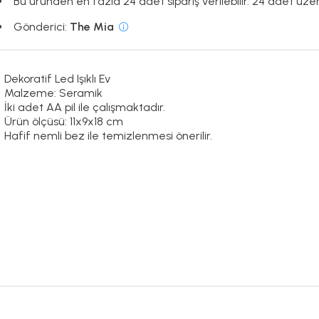
Bu üründen en fazla 24 adet sipariş verilebilir. 24 adet üzeri
Gönderici:
The Mia
Dekoratif Led Işıklı Ev
Malzeme: Seramik
İki adet AA pil ile çalışmaktadır.
Ürün ölçüsü: 11x9x18 cm
Hafif nemli bez ile temizlenmesi önerilir.