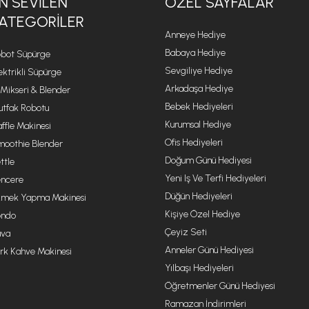
N SEVILEN
ÖZEL SAYFALAR
ATEGORILER
Anneye Hediye
Babaya Hediye
bot Süpürge
Sevgiliye Hediye
ektrikli Süpürge
Arkadaşa Hediye
 Mikseri & Blender
Bebek Hediyeleri
tfak Robotu
Kurumsal Hediye
ffle Makinesi
Ofis Hediyeleri
oothie Blender
Doğum Günü Hediyesi
ttle
Yeni Iş Ve Terfi Hediyeleri
ncere
Düğün Hediyeleri
mek Yapma Makinesi
Kişiye Özel Hediye
ondo
Çeyiz Seti
va
Anneler Günü Hediyesi
rk Kahve Makinesi
Yılbaşı Hediyeleri
Öğretmenler Günü Hediyesi
Ramazan İndirimleri