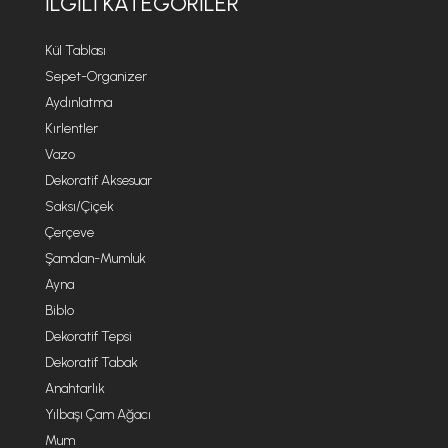
İLGILI KATEGORILER
Kül Tablası
Sepet-Organizer
Aydınlatma
Kırlentler
Vazo
Dekoratif Aksesuar
Saksı/Çiçek
Çerçeve
Şamdan-Mumluk
Ayna
Biblo
Dekoratif Tepsi
Dekoratif Tabak
Anahtarlık
Yılbaşı Çam Ağacı
Mum