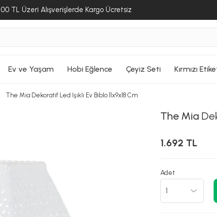
ALIŞVERİŞE DEVAM ET
ALIŞVERİŞE DEVAM ET
00 TL Üzeri Alışverişlerde Kargo Ücretsiz
SEPETE GİT
SEPETE GİT
SEPETE GİT
Ev ve Yaşam
Hobi Eğlence
Çeyiz Seti
Kırmızı Etike
The Mia Dekoratif Led Işıklı Ev Biblo 11x9x18 Cm
The Mia
Deko
1.692 TL
Adet