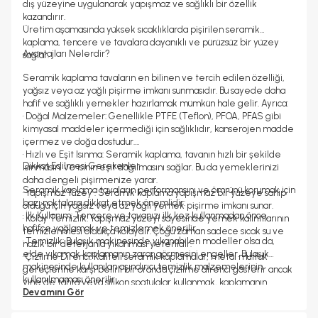
dış yüzeyine uygulanarak yapışmaz ve sağlıklı bir özellik
kazandırır.
Üretim aşamasında yüksek sıcaklıklarda pişirilen seramik
kaplama, tencere ve tavalara dayanıklı ve pürüzsüz bir yüzey
Avantajları Nelerdir?
sağlar.
Seramik kaplama tavaların en bilinen ve tercih edilen özelliği,
yağsız veya az yağlı pişirme imkanı sunmasıdır. Bu sayede daha
hafif ve sağlıklı yemekler hazırlamak mümkün hale gelir. Ayrıca:
• Doğal Malzemeler: Genellikle PTFE (Teflon), PFOA, PFAS gibi
kimyasal maddeler içermediği için sağlıklıdır, kanserojen madde
içermez ve doğa dostudur.
• Hızlı ve Eşit Isınma: Seramik kaplama, tavanın hızlı bir şekilde
Dikkat Edilmesi Gerekenler
ısınmasını ve ısının eşit dağılmasını sağlar. Bu da yemeklerinizi
daha dengeli pişirmenize yarar.
Seramik kaplama tavaların performansını ve ömrünü korumak için
• Yapışmaz Yüzey : Seramik kaplama yapışmaz bir yüzeye sahip
bazı noktalara dikkat etmek önemlidir:
olduğu için yağsız veya az yağlı yemek pişirme imkanı sunar.
• İlk Kullanım: Tencere ve tavanızı ilk kez kullanmadan önce,
• Kolay Temizlik: Yapışmaz yüzeyi sayesinde yemek kalıntılarının
hafifçe yağlamak ve temizlemek önerilir.
temizlenmesi oldukça kolaydır. Çoğu zaman sadece sıcak su ve
• Temizlik: Bulaşık makinesinde yıkanabilen modeller olsa da,
nazik bir deterjanla yıkanması yeterlidir.
elde yıkamak kaplamanın zarar görmesini engeller. Bulaşık
• Çizilme Direnci: Kaliteli seramik kaplamalar, metal mutfak
makinesinde kullanılan aşındırıcı temizlik malzemelerinin
gereçlerine karşı belirli bir oranda çizilme direnci gösterir ancak
kullanılmaması önerilir
yine de tahta veya silikon spatulalar kullanmak, kaplamanın
• Mutfak Gereçleri: Metal gereçler yerine tahta, plastik veya
Devamını Gör
ömrünü uzatacaktır.
silikon spatulalar tercih edilmelidir.
• Estetik Görünüm: Farklı renk ve tasarımlarda üretilebilen