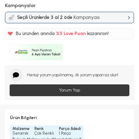
Kampanyalar
Seçili Ürünlerde 3 al 2 öde
Kampanyası
Bu üründen anında
%5
Love Puan
kazanırsın!
110TL
%5
Henüz yorum yapılmamış, ilk yorum yapan siz olun!
Yorum Yap
Ürün Bilgileri
Malzeme
Renk
Parça Adedi
Seramik
Çok Renkli
1 Parça