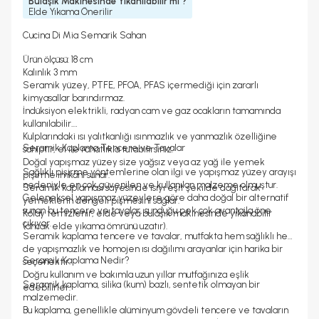
Bulaşık Makinesinde Yıkanılabilir mi ?
Elde Yıkama Önerilir
Cucina Di Mia Semarik Sahan
Ürün ölçüsü: 18 cm
Kalınlık 3 mm
Seramik yüzey, PTFE, PFOA, PFAS içermediği için zararlı
kimyasallar barındırmaz.
İndüksiyon elektrikli, radyan cam ve gaz ocakların tamamında
kullanılabilir.
Kulplarındaki ısı yalıtkanlığı ısınmazlık ve yanmazlık özelliğine
Seramik Kaplama Tencere ve Tavalar
sahiptir, el ile rahatlıkla tutabilirsiniz.
Doğal yapışmaz yüzey size yağsız veya az yağ ile yemek
Sağlıklı pişirme yöntemlerine olan ilgi ve yapışmaz yüzey arayışı
pişirme imkânı sunar.
nedeniyle en çok güvenilen ve kullanılan malzeme olmuştur.
Seramik kaplaması sayesinde ısıyı eşit şekilde dağıtarak
Geleneksel yapışmaz yüzeylere göre daha doğal bir alternatif
yemeklerin dengeli pişmesini sağlar.
sunan bu tencere ve tavalar, sunduğu pek çok avantajla öne
Kolay temizlenir, elde veya bulaşık makinesinde yıkanabilir
çıkıyor.
(ancak elde yıkama ömrünü uzatır).
Seramik kaplama tencere ve tavalar, mutfakta hem sağlıklı hem
de yapışmazlık ve homojen ısı dağılımı arayanlar için harika bir
Seramik Kaplama Nedir?
seçenektir.
Doğru kullanım ve bakımla uzun yıllar mutfağınıza eşlik
Seramik kaplama, silika (kum) bazlı, sentetik olmayan bir
edebilirler.
malzemedir.
Bu kaplama, genellikle alüminyum gövdeli tencere ve tavaların