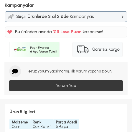
Kampanyalar
Seçili Ürünlerde 3 al 2 öde
Kampanyası
Bu üründen anında
%5
Love Puan
kazanırsın!
126TL
%5
Henüz yorum yapılmamış, ilk yorum yapan siz olun!
Yorum Yap
Ürün Bilgileri
Malzeme
Renk
Parça Adedi
Cam
Çok Renkli
6 Parça