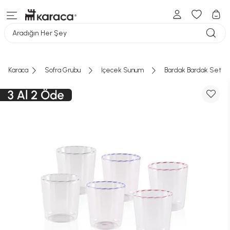
Aradığın Her Şey
Karaca
Sofra Grubu
İçecek Sunum
Bardak Bardak Seti