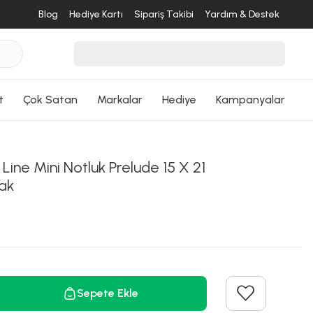
Blog
Hediye Kartı
Sipariş Takibi
Yardım & Destek
ri Dön
t
Çok Satan
Markalar
Hediye
Kampanyalar
Line Mini Notluk Prelude 15 X 21
ak
Sepete Ekle