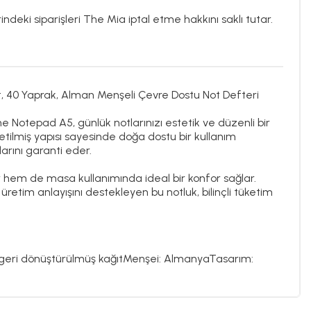
ndeki siparişleri The Mia iptal etme hakkını saklı tutar.
, 40 Yaprak, Alman Menşeli Çevre Dostu Not Defteri
ine Notepad A5
, günlük notlarınızı estetik ve düzenli bir
etilmiş yapısı sayesinde doğa dostu bir kullanım
arını garanti eder.
 hem de masa kullanımında ideal bir konfor sağlar.
 üretim anlayışını destekleyen bu notluk, bilinçli tüketim
 geri dönüştürülmüş kağıt
Menşei: Almanya
Tasarım: