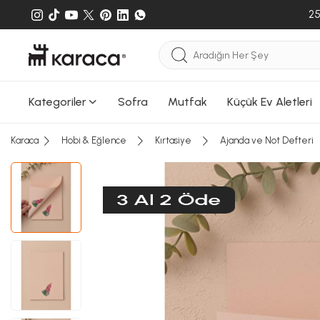
25
Kategoriler
Sofra
Mutfak
Küçük Ev Aletleri
Karaca
Hobi & Eğlence
Kırtasiye
Ajanda ve Not Defteri