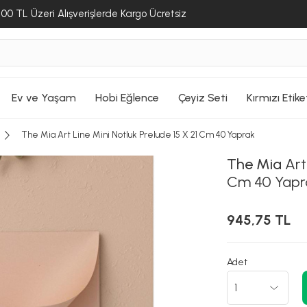
eklendi
eklendi
00 TL Üzeri Alışverişlerde Kargo Ücretsiz
Sepete Ekle
Ge
ALIŞVERİŞE DEVAM ET
ALIŞVERİŞE DEVAM ET
ALIŞVERİŞE DEVAM ET
SEPETE GİT
SEPETE GİT
SEPETE GİT
Ev ve Yaşam
Hobi Eğlence
Çeyiz Seti
Kırmızı Etike
The Mia Art Line Mini Notluk Prelude 15 X 21 Cm 40 Yaprak
The Mia
Art 
Cm 40 Yapr
945,75 TL
Adet