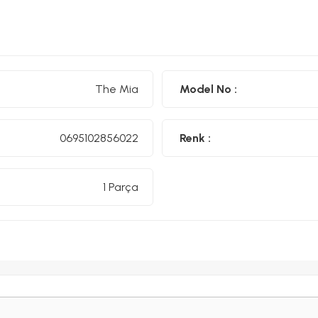
EU Ecolabel
Ödül: Cradle to Cradle Bronze
Kullanım Alanı: Not
Bu Ürünü Neden Tercih Etmelisiniz?
Alman Kalitesi:
Güvenilir üretim standartları
Geniş Yazım Alan
Modern ve estetik görünüm
Pratik Kullanım:
Günlük hayatta k
The Mia
Model No :
Kullanım Talimatı
Notluğu kuru ve temiz bir ortamda saklayınız
Nem ve sıvı te
0695102856022
Renk :
1 Parça