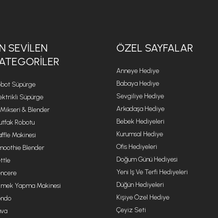
N SEVILEN
ÖZEL SAYFALAR
ATEGORILER
Anneye Hediye
Babaya Hediye
bot Süpürge
Sevgiliye Hediye
ektrikli Süpürge
Arkadaşa Hediye
 Mikseri & Blender
Bebek Hediyeleri
tfak Robotu
Kurumsal Hediye
ffle Makinesi
Ofis Hediyeleri
oothie Blender
Doğum Günü Hediyesi
ttle
Yeni Iş Ve Terfi Hediyeleri
ncere
Düğün Hediyeleri
mek Yapma Makinesi
Kişiye Özel Hediye
ondo
Çeyiz Seti
va