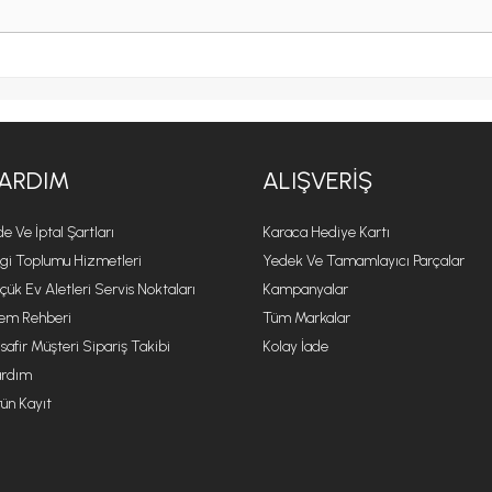
ARDIM
ALIŞVERIŞ
de Ve İptal Şartları
Karaca Hediye Kartı
lgi Toplumu Hizmetleri
Yedek Ve Tamamlayıcı Parçalar
çük Ev Aletleri Servis Noktaları
Kampanyalar
lem Rehberi
Tüm Markalar
safir Müşteri Sipariş Takibi
Kolay İade
rdım
ün Kayıt