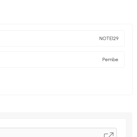
 alma, planlama, günlük kullanım
ı:
A5 boyut ile konforlu kullanım
Minimal Tasarım:
olay kullanım
NOTE129
masından uzak tutunuz
Pembe