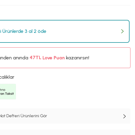
li Ürünlerde 3 al 2 öde
ünden anında
%5
Love Puan
kazanırsın!
47TL
%5
calıklar
ot Defteri Ürünlerini Gör