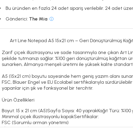
Bu üründen en fazla 24 adet sipariş verilebilir. 24 adet üzeri
Gönderici:
The Mia
Art Line Notepad A5 15x21 cm – Geri Dönüştürülmüş Kağıt
Zarif çiçek illüstrasyonu ve sade tasarımıyla öne çıkan
Art L
şekilde tutmanızı sağlar. %100 geri dönüştürülmüş kağıttan ür
sunarken, Almanya menşeli üretimi ile yüksek kalite standartl
A5 (15x21 cm) boyutu sayesinde hem geniş yazım alanı sunar
FSC, Blauer Engel ve EU Ecolabel sertifikalarıyla sürdürülebilir
yapanlar için şık ve fonksiyonel bir tercihtir.
Ürün Özellikleri
Boyut: 15 x 21 cm (A5)
Sayfa Sayısı: 40 yaprak
Kağıt Türü: %100
Minimal çiçek illüstrasyonlu kapak
Sertifikalar:
FSC (Sorumlu orman yönetimi)
Blauer Engel (Çevre dostu üretim)