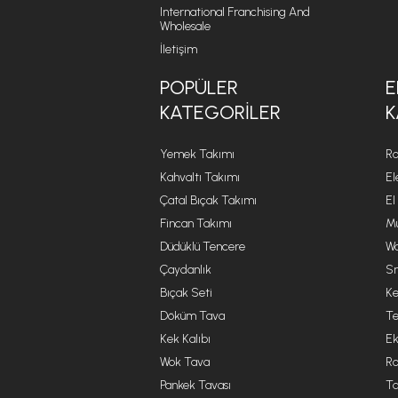
International Franchising And
Wholesale
İletişim
POPÜLER
E
KATEGORILER
K
Yemek Takımı
Ro
Kahvaltı Takımı
El
Çatal Bıçak Takımı
El
Fincan Takımı
Mu
Düdüklü Tencere
Wa
Çaydanlık
Sm
Bıçak Seti
Ke
Döküm Tava
Te
Kek Kalıbı
Ek
Wok Tava
R
Pankek Tavası
Ta