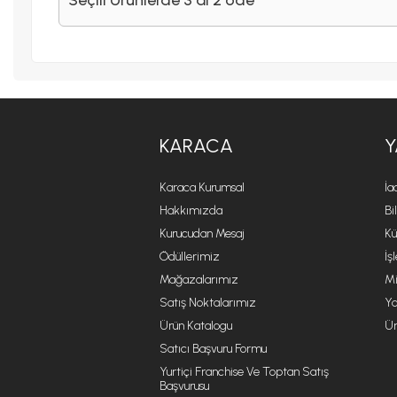
KARACA
Y
Karaca Kurumsal
İa
Hakkımızda
Bi
Kurucudan Mesaj
Kü
Ödüllerimiz
İş
Mağazalarımız
Mi
Satış Noktalarımız
Ya
Ürün Katalogu
Ür
Satıcı Başvuru Formu
Yurtiçi Franchise Ve Toptan Satış
Başvurusu