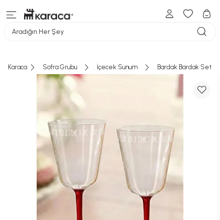
Aradığın Her Şey
Karaca
Sofra Grubu
İçecek Sunum
Bardak Bardak Seti