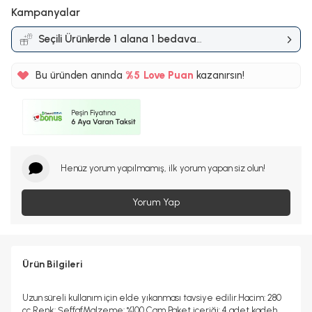
Kampanyalar
Seçili Ürünlerde 1 alana 1 bedava
Kampanyası
Bu üründen anında
%5
Love Puan
kazanırsın!
63TL
%5
Henüz yorum yapılmamış, ilk yorum yapan siz olun!
Yorum Yap
Ürün Bilgileri
Uzun süreli kullanım için elde yıkanması tavsiye edilir.Hacim: 280
cc Renk: ŞeffafMalzeme: %100 Cam Paket içeriği: 4 adet kadeh