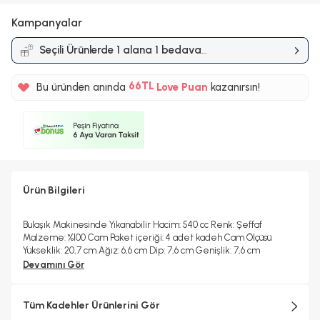
Kampanyalar
Seçili Ürünlerde 1 alana 1 bedava
%5
Kampanyası
66TL
Bu üründen anında
Love Puan
kazanırsın!
%5
Ürün Bilgileri
Bulaşık Makinesinde Yıkanabilir Hacim: 540 cc Renk: Şeffaf
Malzeme: %100 Cam Paket içeriği: 4 adet kadeh Cam Ölçüsü
Yükseklik: 20,7 cm Ağız: 6,6 cm Dip: 7,6 cm Genişlik: 7,6 cm
Devamını Gör
Tüm Kadehler Ürünlerini Gör