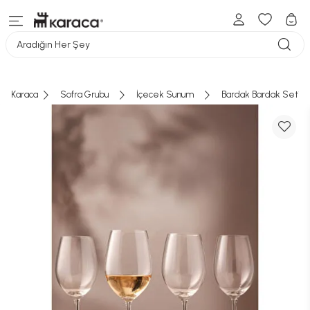
Aradığın Her Şey
Karaca
Sofra Grubu
İçecek Sunum
Bardak Bardak Seti