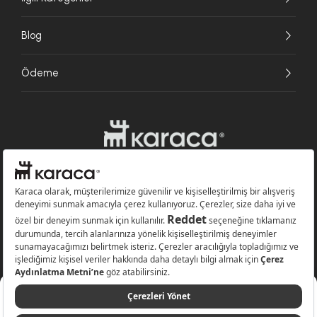
Blog
Ödeme
Websitesinde kullanılan bazı görseller yapay zekâ (AI) ile üretilmiştir.
Karaca.com © 2026 - Karaca Züccaciye A.Ş. Tüm hakları saklıdır.
1.325,67 TL
Sepete Ekle