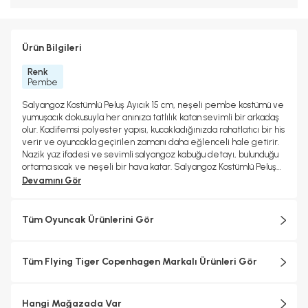
Ürün Bilgileri
Renk
Pembe
Salyangoz Kostümlü Peluş Ayıcık 15 cm, neşeli pembe kostümü ve
yumuşacık dokusuyla her anınıza tatlılık katan sevimli bir arkadaş
olur. Kadifemsi polyester yapısı, kucakladığınızda rahatlatıcı bir his
verir ve oyuncakla geçirilen zamanı daha eğlenceli hale getirir.
Nazik yüz ifadesi ve sevimli salyangoz kabuğu detayı, bulunduğu
ortama sıcak ve neşeli bir hava katar. Salyangoz Kostümlü Peluş
Ayıcık 15 cm, ister hediye edin ister kendi koleksiyonunuza
Devamını Gör
ekleyin, her anı daha renkli ve keyifli yapar. 16 x 16 x 11 cm
boyutuyla küçük ellere kolayca uyum sağlayan bu peluş ayıcık,
oyun veya dinlenme anları için ideal bir boyuttadır. Raflara veya
Tüm Oyuncak Ürünlerini Gör
komodinlere yerleştirildiğinde dekoratif bir vurgu olarak da hoş
bir görüntü oluşturur. Hafifliği sayesinde her yere taşınabilir ve
çocukların yaratıcılığını destekleyen eğlenceli bir oyun arkadaşı
Tüm Flying Tiger Copenhagen Markalı Ürünleri Gör
olur. Neşeli tasarımı ve yumuşaklığıyla bu peluş ayıcık, günlük
hayata hem eğlence hem de huzurlu bir sıcaklık katar. Ölçü: 16 x 16
x 11 cm
Hangi Mağazada Var