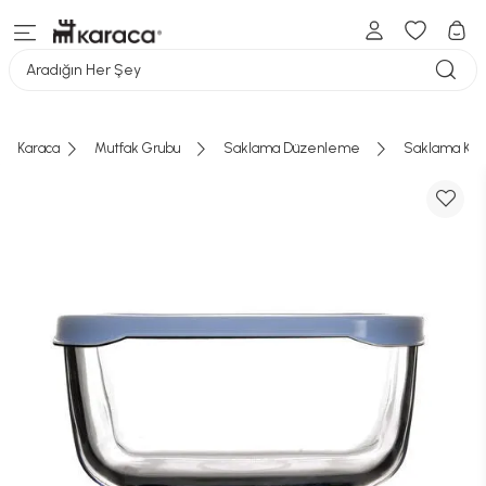
Aradığın Her Şey
Karaca
Mutfak Grubu
Saklama Düzenleme
Saklama Kab