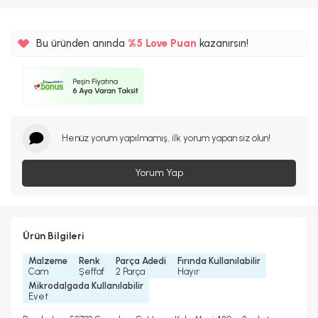
Bu üründen anında
%5 Love Puan
kazanırsın!
Henüz yorum yapılmamış, ilk yorum yapan siz olun!
Yorum Yap
Ürün Bilgileri
Malzeme
Renk
Parça Adedi
Fırında Kullanılabilir
Cam
Şeffaf
2 Parça
Hayır
Mikrodalgada Kullanılabilir
Evet