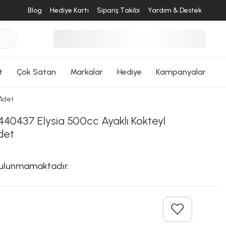
Blog
Hediye Kartı
Sipariş Takibi
Yardım & Destek
t
Çok Satan
Markalar
Hediye
Kampanyalar
 Adet
440437 Elysia 500cc Ayaklı Kokteyl
det
 bulunmamaktadır.