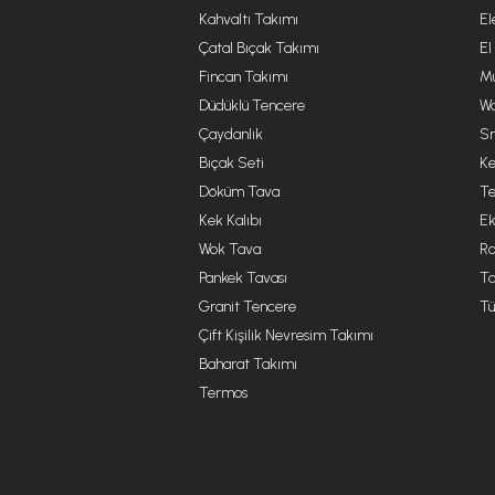
Kahvaltı Takımı
El
Çatal Bıçak Takımı
El
Fincan Takımı
Mu
Düdüklü Tencere
Wa
Çaydanlık
Sm
Bıçak Seti
Ke
Döküm Tava
Te
Kek Kalıbı
Ek
Wok Tava
R
Pankek Tavası
Ta
Granit Tencere
Tü
Çift Kişilik Nevresim Takımı
Baharat Takımı
Termos