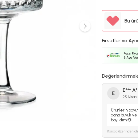
Bu ür
Fırsatlar ve Ayrı
Değerlendirmel
E*** A*
E
25 Nisan
Ürünlerin boyu
daha büyük ve 
bayıldım 💞
Karaca
üzerinden al