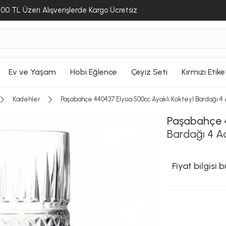
00 TL Üzeri Alışverişlerde Kargo Ücretsiz
Ev ve Yaşam
Hobi Eğlence
Çeyiz Seti
Kırmızı Etike
Kadehler
Paşabahçe 440437 Elysia 500cc Ayaklı Kokteyl Bardağı 4
Paşabahçe
Bardağı 4 A
Fiyat bilgisi