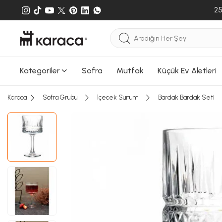
25
Kategoriler
Sofra
Mutfak
Küçük Ev Aletleri
Karaca
Sofra Grubu
İçecek Sunum
Bardak Bardak Seti