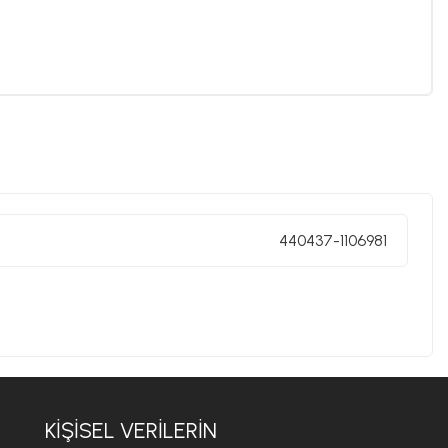
440437-1106981
KIŞISEL VERILERIN