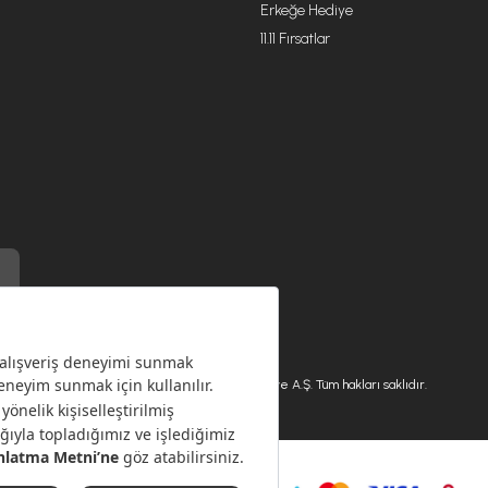
Erkeğe Hediye
11.11 Fırsatlar
) ile üretilmiştir.
Karaca.com © 2026 - Karaca Züccaciye A.Ş. Tüm hakları saklıdır.