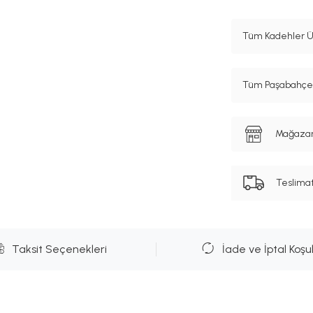
Tüm Kadehler Ür
Tüm Paşabahçe M
Mağazanı
Teslima
Taksit Seçenekleri
İade ve İptal Koşul