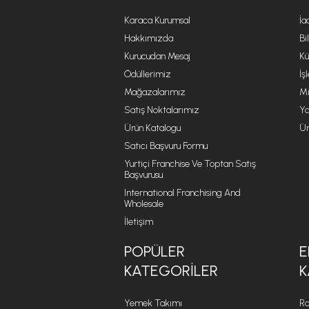
Karaca Kurumsal
İa
Hakkımızda
Bi
Kurucudan Mesaj
Kü
Ödüllerimiz
İş
Mağazalarımız
Mi
Satış Noktalarımız
Ya
Ürün Katalogu
Ür
Satıcı Başvuru Formu
Yurtiçi Franchise Ve Toptan Satış
Başvurusu
International Franchising And
Wholesale
İletişim
POPÜLER
E
KATEGORILER
K
Yemek Takımı
Ro