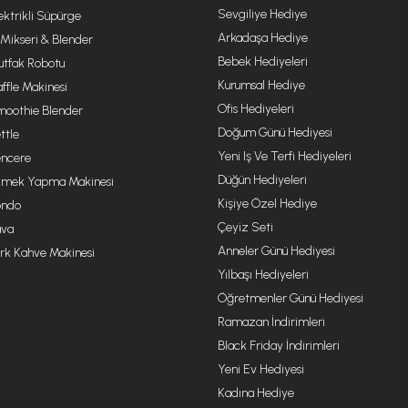
Sevgiliye Hediye
ektrikli Süpürge
Arkadaşa Hediye
 Mikseri & Blender
Bebek Hediyeleri
tfak Robotu
Kurumsal Hediye
ffle Makinesi
Ofis Hediyeleri
oothie Blender
Doğum Günü Hediyesi
ttle
Yeni Iş Ve Terfi Hediyeleri
ncere
Düğün Hediyeleri
mek Yapma Makinesi
Kişiye Özel Hediye
ondo
Çeyiz Seti
va
Anneler Günü Hediyesi
rk Kahve Makinesi
Yılbaşı Hediyeleri
Öğretmenler Günü Hediyesi
Ramazan İndirimleri
Black Friday İndirimleri
Yeni Ev Hediyesi
Kadına Hediye