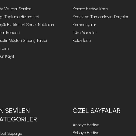
de Ve İptal Şartları
Karaca Hediye Kartı
lgi Toplumu Hizmetleri
Yedek Ve Tamamlayıcı Parçalar
çük Ev Aletleri Servis Noktaları
Kampanyalar
lem Rehberi
Tüm Markalar
safir Müşteri Sipariş Takibi
Kolay İade
rdım
ün Kayıt
N SEVILEN
ÖZEL SAYFALAR
ATEGORILER
Anneye Hediye
Babaya Hediye
bot Süpürge