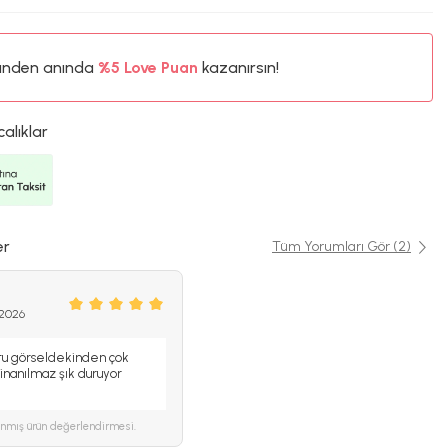
ünden anında
%5 Love Puan
kazanırsın!
calıklar
er
Tüm Yorumları Gör (2)
 2026
tu görseldekinden çok
inanılmaz şık duruyor
ınmış ürün değerlendirmesi.