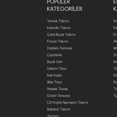
POPÜLER
E
KATEGORILER
K
Yemek Takımı
Ro
Kahvaltı Takımı
El
Çatal Bıçak Takımı
El
Fincan Takımı
Mu
Düdüklü Tencere
Wa
Çaydanlık
Sm
Bıçak Seti
Ke
Döküm Tava
Te
Kek Kalıbı
Ek
Wok Tava
R
Pankek Tavası
Ta
Granit Tencere
Tü
Çift Kişilik Nevresim Takımı
Baharat Takımı
Termos