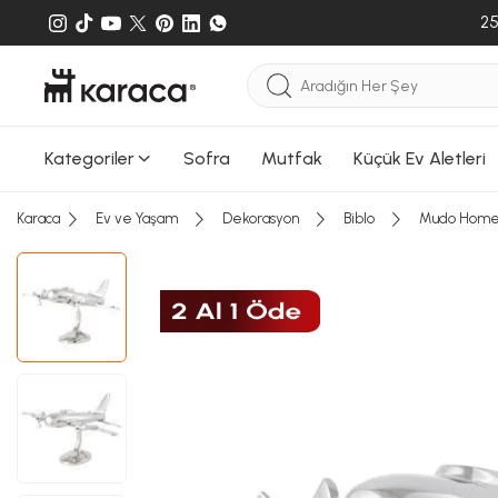
25
Kategoriler
Sofra
Mutfak
Küçük Ev Aletleri
Karaca
Ev ve Yaşam
Dekorasyon
Biblo
Mudo Home 