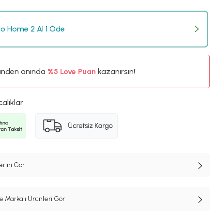
o Home 2 Al 1 Öde
ünden anında
%5
Love Puan
kazanırsın!
450TL
%5
calıklar
erini Gör
Markalı Ürünleri Gör