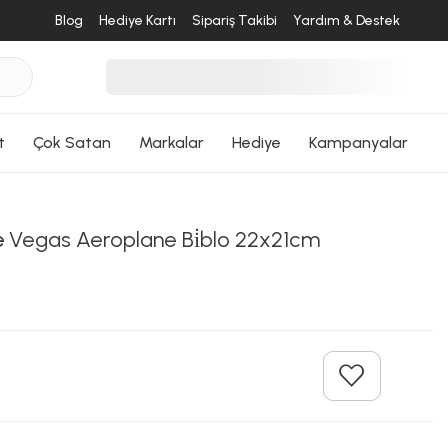
Blog
Hediye Kartı
Sipariş Takibi
Yardım & Destek
t
Çok Satan
Markalar
Hediye
Kampanyalar
e
Vegas Aeroplane Bi̇blo 22x21cm