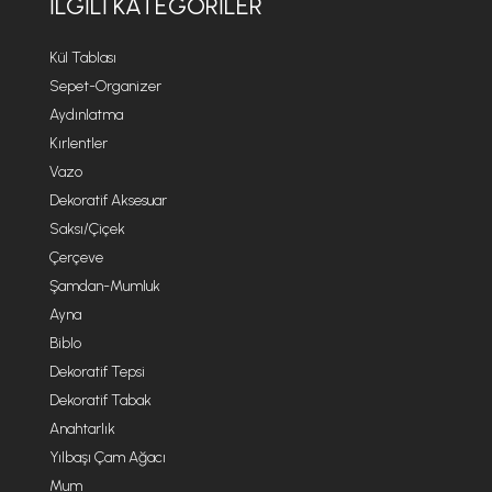
İLGILI KATEGORILER
Kül Tablası
Sepet-Organizer
Aydınlatma
Kırlentler
Vazo
Dekoratif Aksesuar
Saksı/Çiçek
Çerçeve
Şamdan-Mumluk
Ayna
Biblo
Dekoratif Tepsi
Dekoratif Tabak
Anahtarlık
Yılbaşı Çam Ağacı
Mum