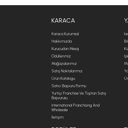
KARACA
Y
Karaca Kurumsal
İa
Hakkımızda
Bi
Kurucudan Mesaj
Kü
Ödüllerimiz
İş
Mağazalarımız
Mi
Satış Noktalarımız
Ya
Ürün Katalogu
Ür
Satıcı Başvuru Formu
Yurtiçi Franchise Ve Toptan Satış
Başvurusu
International Franchising And
Wholesale
İletişim