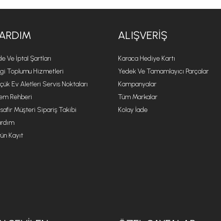
ARDIM
ALIŞVERIŞ
de Ve İptal Şartları
Karaca Hediye Kartı
lgi Toplumu Hizmetleri
Yedek Ve Tamamlayıcı Parçalar
çük Ev Aletleri Servis Noktaları
Kampanyalar
lem Rehberi
Tüm Markalar
safir Müşteri Sipariş Takibi
Kolay İade
rdım
ün Kayıt