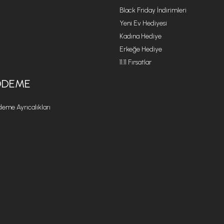
Black Friday İndirimleri
Yeni Ev Hediyesi
Kadına Hediye
Erkeğe Hediye
11.11 Fırsatlar
ÖDEME
eme Ayrıcalıkları