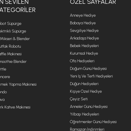
N SEVILEN
ÖZEL SAYFALAR
ATEGORILER
Anneye Hediye
Babaya Hediye
bot Süpürge
Sevgiliye Hediye
ektrikli Süpürge
Arkadaşa Hediye
 Mikseri & Blender
Bebek Hediyeleri
tfak Robotu
Kurumsal Hediye
ffle Makinesi
Ofis Hediyeleri
oothie Blender
Doğum Günü Hediyesi
ttle
Yeni Iş Ve Terfi Hediyeleri
ncere
Düğün Hediyeleri
mek Yapma Makinesi
Kişiye Özel Hediye
ondo
Çeyiz Seti
va
Anneler Günü Hediyesi
rk Kahve Makinesi
Yılbaşı Hediyeleri
Öğretmenler Günü Hediyesi
Ramazan İndirimleri