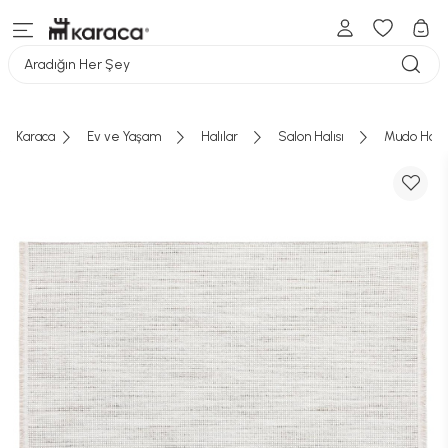
Aradığın Her Şey
Karaca
Ev ve Yaşam
Halılar
Salon Halısı
Mudo Home 