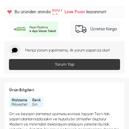
%5
600TL
Bu üründen anında
Love Puan
kazanırsın!
%5
Henüz yorum yapılmamış, ilk yorum yapan siz olun!
Yorum Yap
Ürün Bilgileri
Malzeme
Renk
Polyester
Gri
Gri ve beyazın zamansız uyumunu evinize taşıyan Terri halı,
yaşam alanlarınızda sakin ve huzurlu bir atmosfer oluşturur.
Modern ve minimalist dekorasyon anlayışını yansıtan bu halı,