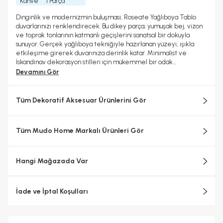
Kahve
1 Parça
Dinginlik ve modernizmin buluşması, Roseate Yağlıboya Tablo
duvarlarınızı renklendirecek. Bu dikey parça; yumuşak bej, vizon
ve toprak tonlarının katmanlı geçişlerini sanatsal bir dokuyla
sunuyor. Gerçek yağlıboya tekniğiyle hazırlanan yüzeyi, ışıkla
etkileşime girerek duvarınıza derinlik katar. Minimalist ve
İskandinav dekorasyon stilleri için mükemmel bir odak
noktasıdır.%100 Akrilik
Devamını Gör
Tüm Dekoratif Aksesuar Ürünlerini Gör
Tüm Mudo Home Markalı Ürünleri Gör
Hangi Mağazada Var
İade ve İptal Koşulları