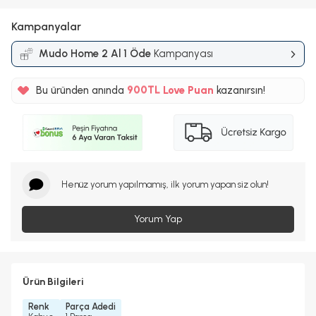
Kampanyalar
Mudo Home 2 Al 1 Öde
Kampanyası
%5
Bu üründen anında
900TL
Love Puan
kazanırsın!
%5
Henüz yorum yapılmamış, ilk yorum yapan siz olun!
Yorum Yap
Ürün Bilgileri
Renk
Parça Adedi