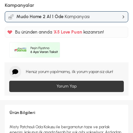
Kampanyalar
Mudo Home 2 Al 1 Öde
Kampanyası
Bu üründen anında
%5
Love Puan
kazanırsın!
70TL
%5
Henüz yorum yapılmamış, ilk yorum yapan siz olun!
Yorum Yap
Ürün Bilgileri
Misty Patchouli Oda Kokusu ile bergamotun taze ve parlak
enerjisi, kokunun ilk anında ferah bir ışık gibi yükseliyor. Ardından