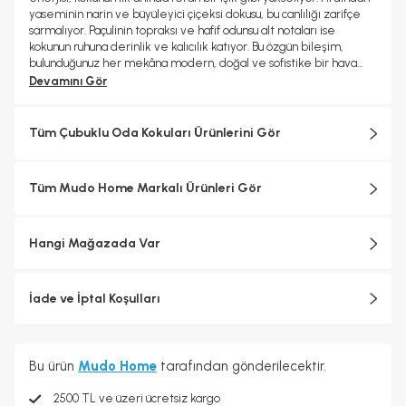
yaseminin narin ve büyüleyici çiçeksi dokusu, bu canlılığı zarifçe
sarmalıyor. Paçulinin topraksı ve hafif odunsu alt notaları ise
kokunun ruhuna derinlik ve kalıcılık katıyor. Bu özgün bileşim,
bulunduğunuz her mekâna modern, doğal ve sofistike bir hava
taşıyor. Hem dinamik hem sakin; hem hafif hem kalıcı... Günün her
Devamını Gör
anına uyum sağlayan, dengeli bir deneyim.
Kullanım Talimatları
Kutuyu açarak ürünü kutudan çıkarınız.
Tüm Çubuklu Oda Kokuları Ürünlerini Gör
Yüzük kısmını çevirerek açın, yuvaya yerleştirilmiş tıpayı çıkarınız.
Yüzük kısmını çevirerek geri takınız, kutu içerisinde bulunan
çubukları şişeye yerleştiriniz.
Tüm Mudo Home Markalı Ürünleri Gör
Çubukların haftada bir ters düz edilmesi koku yayılımının
performansını arttıracaktır.
İstediğiniz koku yoğunluğunu ayarlamak için çubukların sayısını
Hangi Mağazada Var
azaltabilirsiniz.Kokunun yoğunluğu seçilen koku türüne, çubuk
sayısına ve oda sıcaklığına bağlı olarak değişkenlik
gösterebilmektir.
%100 Esans
İade ve İptal Koşulları
Bu ürün
Mudo Home
tarafından gönderilecektir.
2500 TL ve üzeri ücretsiz kargo