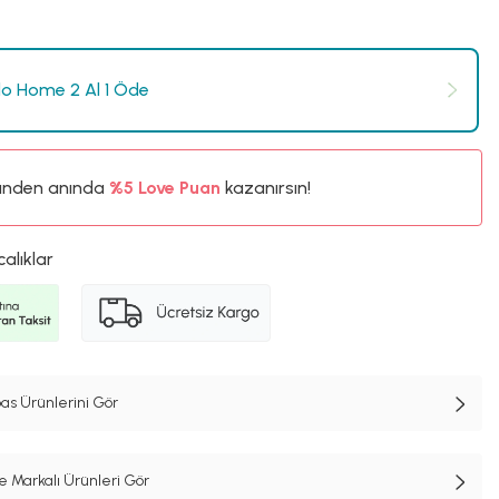
o Home 2 Al 1 Öde
ünden anında
%5
Love Puan
kazanırsın!
140TL
%5
calıklar
s Ürünlerini Gör
Markalı Ürünleri Gör