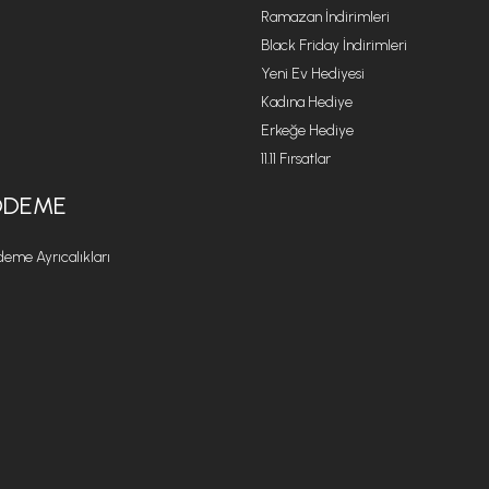
Ramazan İndirimleri
Black Friday İndirimleri
Yeni Ev Hediyesi
Kadına Hediye
Erkeğe Hediye
11.11 Fırsatlar
ÖDEME
eme Ayrıcalıkları