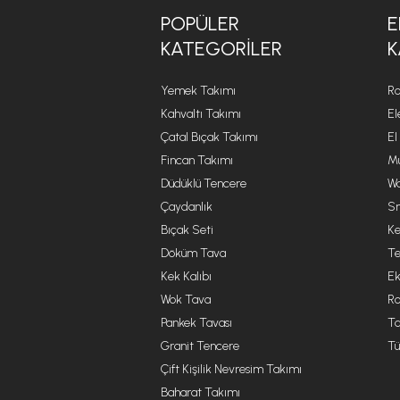
POPÜLER
E
KATEGORILER
K
Yemek Takımı
Ro
Kahvaltı Takımı
El
Çatal Bıçak Takımı
El
Fincan Takımı
Mu
Düdüklü Tencere
Wa
Çaydanlık
Sm
Bıçak Seti
Ke
Döküm Tava
Te
Kek Kalıbı
Ek
Wok Tava
R
Pankek Tavası
Ta
Granit Tencere
Tü
Çift Kişilik Nevresim Takımı
Baharat Takımı