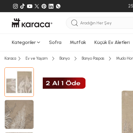
25
Kategoriler
Sofra
Mutfak
Küçük Ev Aletleri
Karaca
Ev ve Yaşam
Banyo
Banyo Paspas
Mudo Home