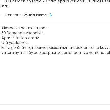
Bu üründen en fazla 20 adet sipariş verilebilir. 20 adet üze
tutar.
Gönderici:
Mudo Home
Yıkama ve Bakım Talimatı
30 Derecede yıkanabilir.
Ağartıcı kullanılamaz.
Ütü yapılamaz.
En iyi görünüm için banyo paspasınızı kuruduktan sonra kuvvetli
vakumlayınız. Böylece paspasınız canlanacak ve yenilenecekt