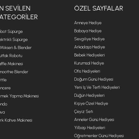
N SEVILEN
ÖZEL SAYFALAR
ATEGORILER
Anneye Hediye
Babaya Hediye
bot Süpürge
Sevgiliye Hediye
ektrikli Süpürge
Arkadaşa Hediye
 Mikseri & Blender
Bebek Hediyeleri
tfak Robotu
Kurumsal Hediye
ffle Makinesi
Ofis Hediyeleri
oothie Blender
Doğum Günü Hediyesi
ttle
Yeni Iş Ve Terfi Hediyeleri
ncere
Düğün Hediyeleri
mek Yapma Makinesi
Kişiye Özel Hediye
ondo
Çeyiz Seti
va
Anneler Günü Hediyesi
rk Kahve Makinesi
Yılbaşı Hediyeleri
Öğretmenler Günü Hediyesi