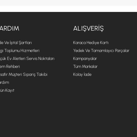
ARDIM
ALIŞVERIŞ
de Ve İptal Şartları
Karaca Hediye Kartı
lgi Toplumu Hizmetleri
Yedek Ve Tamamlayıcı Parçalar
çük Ev Aletleri Servis Noktaları
Kampanyalar
lem Rehberi
Tüm Markalar
safir Müşteri Sipariş Takibi
Kolay İade
rdım
ün Kayıt