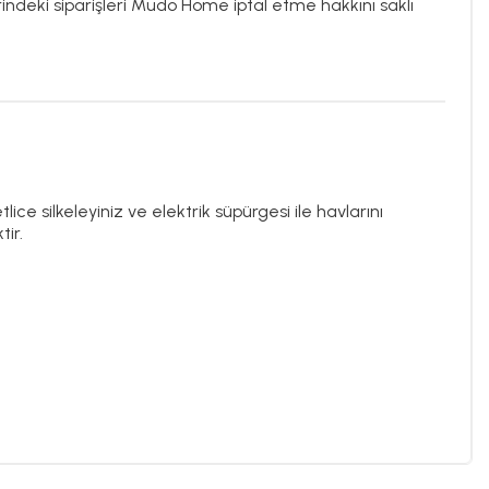
rindeki siparişleri Mudo Home iptal etme hakkını saklı
ce silkeleyiniz ve elektrik süpürgesi ile havlarını
ir.