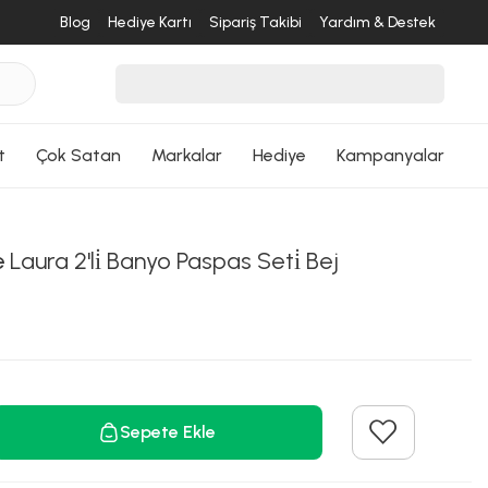
Blog
Hediye Kartı
Sipariş Takibi
Yardım & Destek
t
Çok Satan
Markalar
Hediye
Kampanyalar
e
Laura 2'li̇ Banyo Paspas Seti̇ Bej
Sepete Ekle