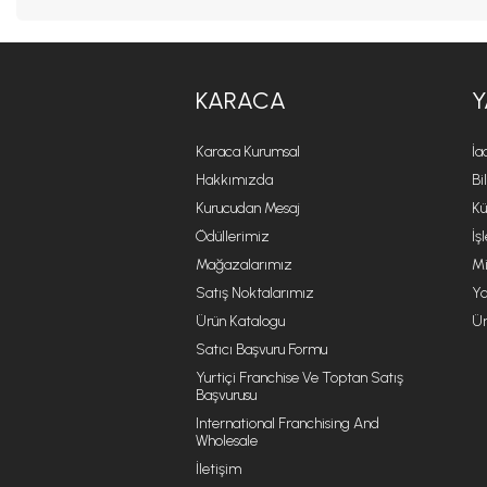
KARACA
Y
Karaca Kurumsal
İa
Hakkımızda
Bi
Kurucudan Mesaj
Kü
Ödüllerimiz
İş
Mağazalarımız
Mi
Satış Noktalarımız
Ya
Ürün Katalogu
Ür
Satıcı Başvuru Formu
Yurtiçi Franchise Ve Toptan Satış
Başvurusu
International Franchising And
Wholesale
İletişim