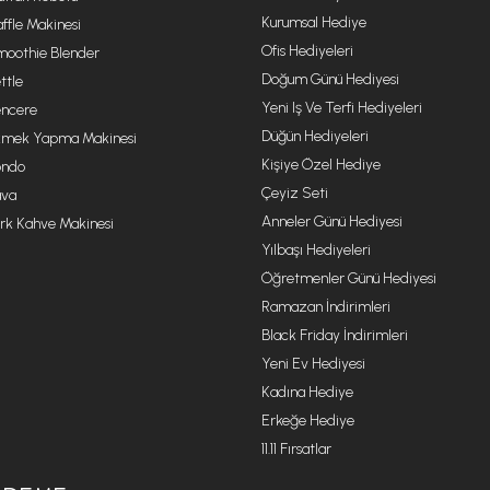
Kurumsal Hediye
ffle Makinesi
Ofis Hediyeleri
oothie Blender
Doğum Günü Hediyesi
ttle
Yeni Iş Ve Terfi Hediyeleri
ncere
Düğün Hediyeleri
mek Yapma Makinesi
Kişiye Özel Hediye
ondo
Çeyiz Seti
va
Anneler Günü Hediyesi
rk Kahve Makinesi
Yılbaşı Hediyeleri
Öğretmenler Günü Hediyesi
Ramazan İndirimleri
Black Friday İndirimleri
Yeni Ev Hediyesi
Kadına Hediye
Erkeğe Hediye
11.11 Fırsatlar