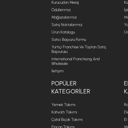
Kurucudan Mesaj
Kü
Ödüllerimiz
İş
Mağazalarımız
Mi
Satış Noktalarımız
Ya
Ürün Katalogu
Ür
Satıcı Başvuru Formu
Yurtiçi Franchise Ve Toptan Satış
Başvurusu
International Franchising And
Wholesale
İletişim
POPÜLER
E
KATEGORILER
K
Yemek Takımı
Ro
Kahvaltı Takımı
El
Çatal Bıçak Takımı
El
Fincan Takımı
Mu