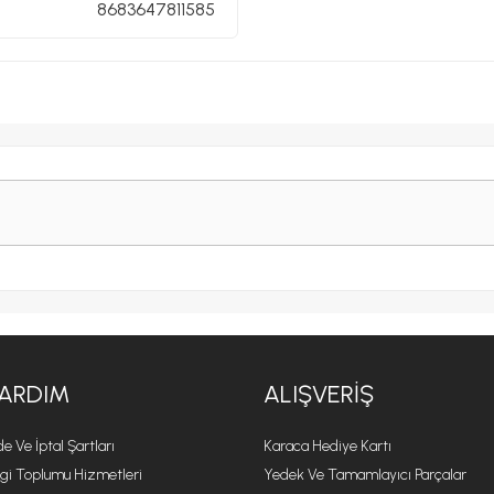
8683647811585
ARDIM
ALIŞVERIŞ
de Ve İptal Şartları
Karaca Hediye Kartı
lgi Toplumu Hizmetleri
Yedek Ve Tamamlayıcı Parçalar