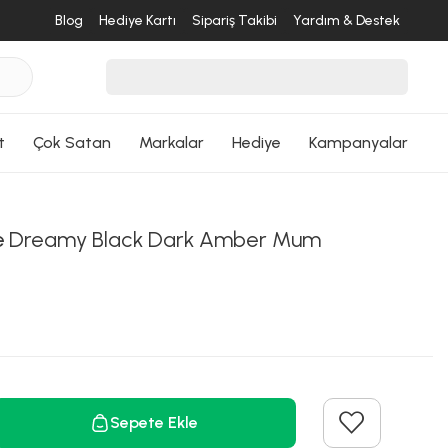
Blog
Hediye Kartı
Sipariş Takibi
Yardım & Destek
desende
ri Dön
t
Çok Satan
Markalar
Hediye
Kampanyalar
e
Dreamy Black Dark Amber Mum
Sepete Ekle