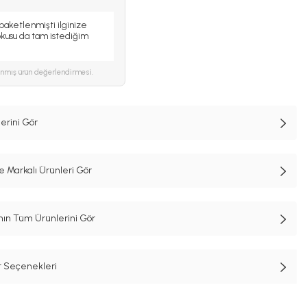
paketlenmişti ilginize
okusu da tam istediğim
ınmış ürün değerlendirmesi.
rini Gör
Markalı Ürünleri Gör
n Tüm Ürünlerini Gör
t Seçenekleri