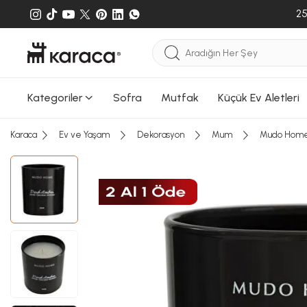
25
Sepete
Sepete e
gönderileb
Kategoriler
Sofra
Mutfak
Küçük Ev Aletleri
Karaca
Ev ve Yaşam
Dekorasyon
Mum
Mudo Home