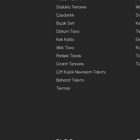
Düdüklü Tencere
Wa
Çaydanlık
Sm
Bıçak Seti
Ke
Döküm Tava
Te
Kek Kalıbı
Ek
Wok Tava
R
Pankek Tavası
Ta
Granit Tencere
Tü
Çift Kişilik Nevresim Takımı
Baharat Takımı
Termos