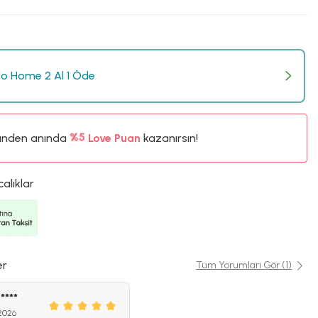
o Home 2 Al 1 Öde
ünden anında
%5
Love Puan
kazanırsın!
35TL
%5
calıklar
er
Tüm Yorumları Gör (1)
****
 2026