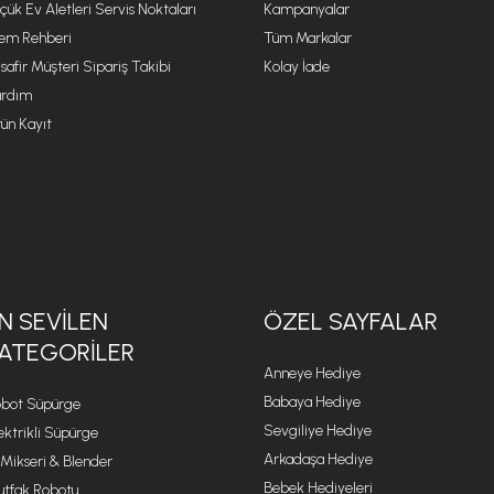
çük Ev Aletleri Servis Noktaları
Kampanyalar
lem Rehberi
Tüm Markalar
safir Müşteri Sipariş Takibi
Kolay İade
rdım
ün Kayıt
N SEVILEN
ÖZEL SAYFALAR
ATEGORILER
Anneye Hediye
Babaya Hediye
bot Süpürge
Sevgiliye Hediye
ektrikli Süpürge
Arkadaşa Hediye
 Mikseri & Blender
Bebek Hediyeleri
tfak Robotu