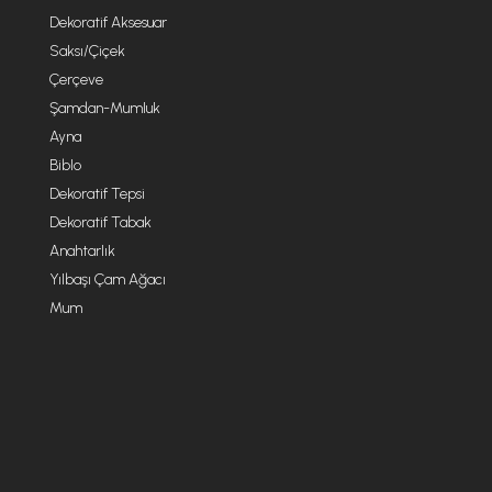
Dekoratif Aksesuar
Saksı/Çiçek
Çerçeve
Şamdan-Mumluk
Ayna
Biblo
Dekoratif Tepsi
Dekoratif Tabak
Anahtarlık
Yılbaşı Çam Ağacı
Mum