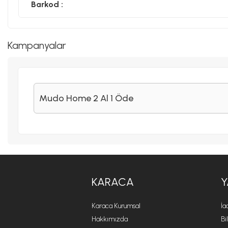
Barkod :
Kampanyalar
Mudo Home 2 Al 1 Öde
KARACA
Y
Karaca Kurumsal
İa
Hakkımızda
Bi