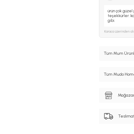
ürün çok güzel 
teşekkürler. k
gibi.
Karaca
üzerinden al
Tüm Mum Ürünle
Tüm Mudo Home 
Mağazanı
Teslima