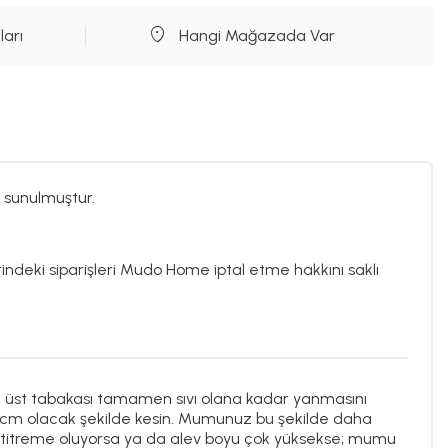
ları
Hangi Mağazada Var
 sunulmuştur.
rindeki siparişleri Mudo Home iptal etme hakkını saklı
n üst tabakası tamamen sıvı olana kadar yanmasını
,5 cm olacak şekilde kesin. Mumunuz bu şekilde daha
de titreme oluyorsa ya da alev boyu çok yüksekse; mumu