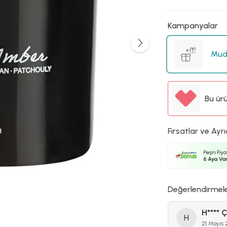
Kampanyalar
Mud
Bu ür
Fırsatlar ve Ayrı
Değerlendirmel
H**** Ç
H
21 Mayıs