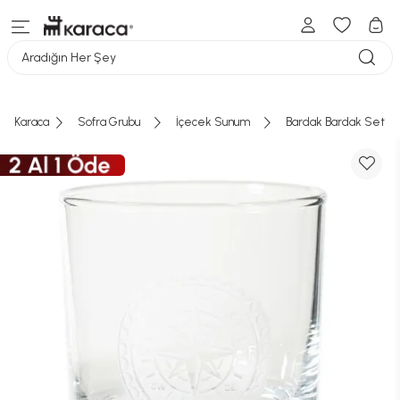
Aradığın Her Şey
Karaca
Sofra Grubu
İçecek Sunum
Bardak Bardak Seti