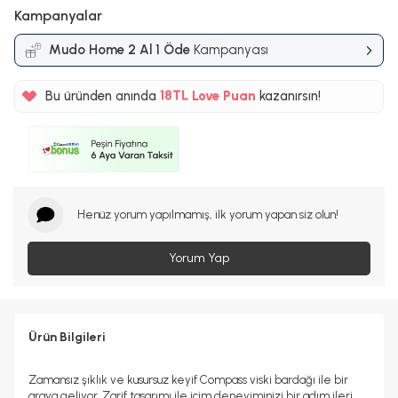
Kampanyalar
Mudo Home 2 Al 1 Öde
Kampanyası
%5
18TL
Bu üründen anında
Love Puan
kazanırsın!
%5
Henüz yorum yapılmamış, ilk yorum yapan siz olun!
Yorum Yap
Ürün Bilgileri
Zamansız şıklık ve kusursuz keyif Compass viski bardağı ile bir
araya geliyor. Zarif tasarımı ile içim deneyiminizi bir adım ileri