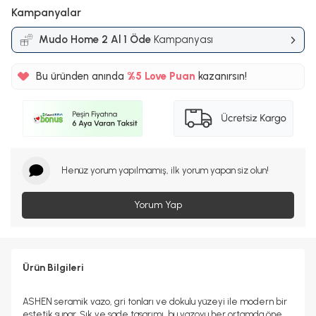
Kampanyalar
Mudo Home 2 Al 1 Öde
Kampanyası
Bu üründen anında
%5
Love Puan
kazanırsın!
175TL
%5
Henüz yorum yapılmamış, ilk yorum yapan siz olun!
Yorum Yap
Ürün Bilgileri
ASHEN seramik vazo, gri tonları ve dokulu yüzeyi ile modern bir
estetik sunar. Şık ve sade tasarımı, bu vazoyu her ortamda öne