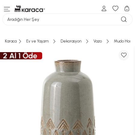
Aradığın Her Şey
Karaca
Ev ve Yaşam
Dekorasyon
Vazo
Mudo Home 