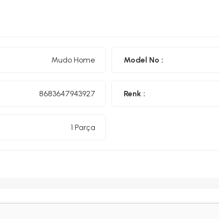
Mudo Home
Model No :
8683647943927
Renk :
1 Parça