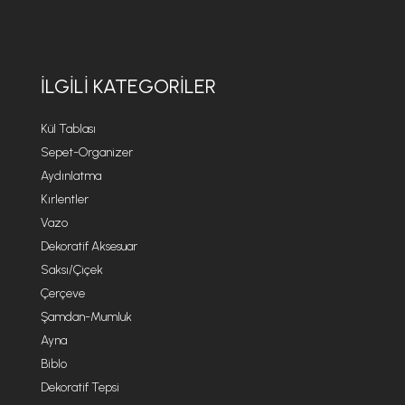
İLGILI KATEGORILER
Kül Tablası
Sepet-Organizer
Aydınlatma
Kırlentler
Vazo
Dekoratif Aksesuar
Saksı/Çiçek
Çerçeve
Şamdan-Mumluk
Ayna
Biblo
Dekoratif Tepsi