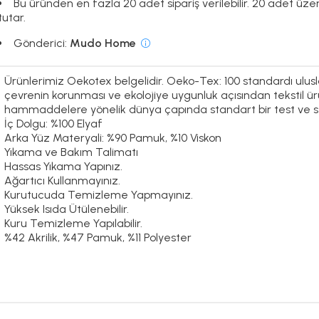
Bu üründen en fazla 20 adet sipariş verilebilir. 20 adet üze
tutar.
Gönderici:
Mudo Home
Ürünlerimiz Oekotex belgelidir. Oeko-Tex: 100 standardı ulusl
çevrenin korunması ve ekolojiye uygunluk açısından tekstil ür
hammaddelere yönelik dünya çapında standart bir test ve ser
İç Dolgu: %100 Elyaf
Arka Yüz Materyali: %90 Pamuk, %10 Viskon
Yıkama ve Bakım Talimatı
Hassas Yıkama Yapınız.
Ağartıcı Kullanmayınız.
Kurutucuda Temizleme Yapmayınız.
Yüksek Isıda Ütülenebilir.
Kuru Temizleme Yapılabilir.
%42 Akrilik, %47 Pamuk, %11 Polyester