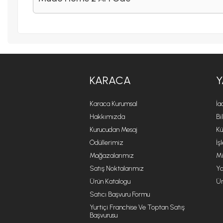
KARACA
Y
Karaca Kurumsal
İa
Hakkımızda
Bi
Kurucudan Mesaj
Kü
Ödüllerimiz
İş
Mağazalarımız
Mi
Satış Noktalarımız
Ya
Ürün Katalogu
Ür
Satıcı Başvuru Formu
Yurtiçi Franchise Ve Toptan Satış
Başvurusu