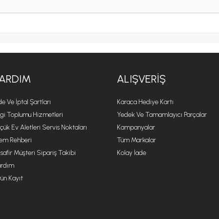
ARDIM
ALIŞVERIŞ
de Ve İptal Şartları
Karaca Hediye Kartı
lgi Toplumu Hizmetleri
Yedek Ve Tamamlayıcı Parçalar
çük Ev Aletleri Servis Noktaları
Kampanyalar
lem Rehberi
Tüm Markalar
safir Müşteri Sipariş Takibi
Kolay İade
rdım
ün Kayıt