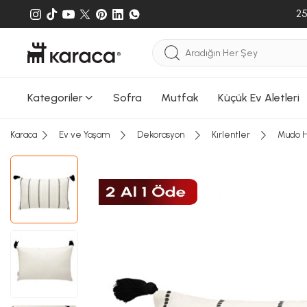
25
Kategoriler
Sofra
Mutfak
Küçük Ev Aletleri
Karaca
Ev ve Yaşam
Dekorasyon
Kırlentler
Mudo Ho