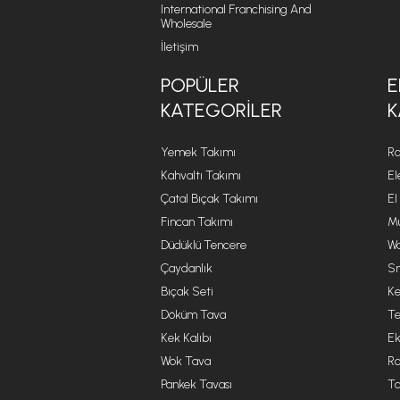
International Franchising And
Wholesale
İletişim
POPÜLER
E
KATEGORILER
K
Yemek Takımı
Ro
Kahvaltı Takımı
El
Çatal Bıçak Takımı
El
Fincan Takımı
Mu
Düdüklü Tencere
Wa
Çaydanlık
Sm
Bıçak Seti
Ke
Döküm Tava
Te
Kek Kalıbı
Ek
Wok Tava
R
Pankek Tavası
Ta