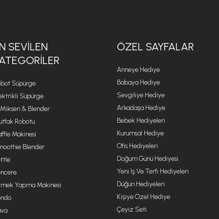
N SEVILEN
ÖZEL SAYFALAR
ATEGORILER
Anneye Hediye
Babaya Hediye
bot Süpürge
Sevgiliye Hediye
ektrikli Süpürge
Arkadaşa Hediye
 Mikseri & Blender
Bebek Hediyeleri
tfak Robotu
Kurumsal Hediye
ffle Makinesi
Ofis Hediyeleri
oothie Blender
Doğum Günü Hediyesi
ttle
Yeni Iş Ve Terfi Hediyeleri
ncere
Düğün Hediyeleri
mek Yapma Makinesi
Kişiye Özel Hediye
ondo
Çeyiz Seti
va