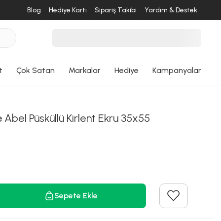
Blog
Hediye Kartı
Sipariş Takibi
Yardım & Destek
ri Dön
t
Çok Satan
Markalar
Hediye
Kampanyalar
e
Abel Püsküllü Kirlent Ekru 35x55
Sepete Ekle