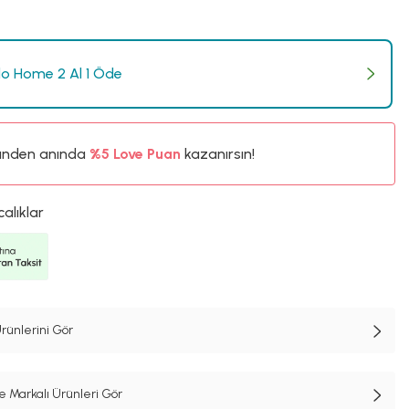
o Home 2 Al 1 Öde
ünden anında
%5
Love Puan
kazanırsın!
80TL
%5
calıklar
rünlerini Gör
Markalı Ürünleri Gör