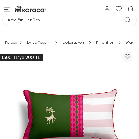
Aradığın Her Şey
Karaca
Ev ve Yaşam
Dekorasyon
Kırlentler
Maxxdec