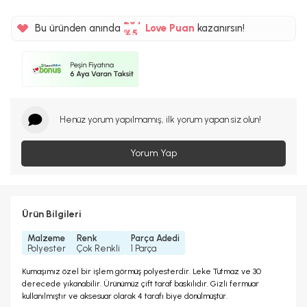
%5
25TL
Bu üründen anında
Love Puan
kazanırsın!
%5
Henüz yorum yapılmamış, ilk yorum yapan siz olun!
Yorum Yap
Ürün Bilgileri
Malzeme
Renk
Parça Adedi
Polyester
Çok Renkli
1 Parça
Kumaşımız özel bir işlem görmüş polyesterdir. Leke Tutmaz ve 30
derecede yıkanabilir. Ürünümüz çift taraf baskılıdır. Gizli fermuar
kullanılmıştır ve aksesuar olarak 4 tarafı biye dönülmüştür.