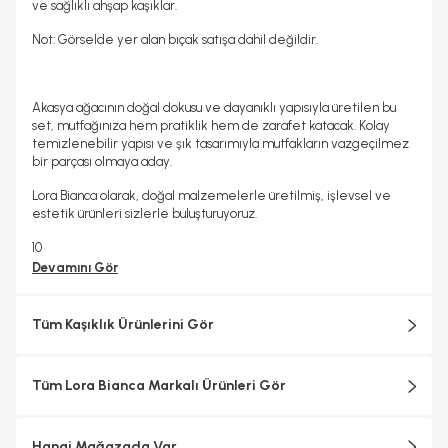
ve sağlıklı ahşap kaşıklar.
Not: Görselde yer alan bıçak satışa dahil değildir.
Akasya ağacının doğal dokusu ve dayanıklı yapısıyla üretilen bu
set, mutfağınıza hem pratiklik hem de zarafet katacak. Kolay
temizlenebilir yapısı ve şık tasarımıyla mutfakların vazgeçilmez
bir parçası olmaya aday.
Lora Bianca olarak, doğal malzemelerle üretilmiş, işlevsel ve
estetik ürünleri sizlerle buluşturuyoruz.
10
Devamını Gör
Tüm Kaşıklık Ürünlerini Gör
Tüm Lora Bianca Markalı Ürünleri Gör
Hangi Mağazada Var