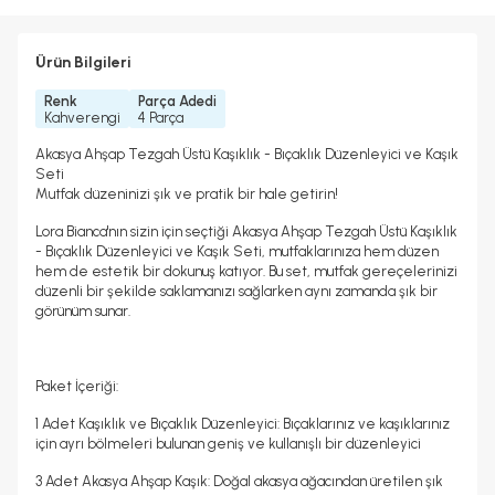
Ürün Bilgileri
Renk
Parça Adedi
Kahverengi
4 Parça
Akasya Ahşap Tezgah Üstü Kaşıklık - Bıçaklık Düzenleyici ve Kaşık
Seti
Mutfak düzeninizi şık ve pratik bir hale getirin!
Lora Bianca'nın sizin için seçtiği Akasya Ahşap Tezgah Üstü Kaşıklık
- Bıçaklık Düzenleyici ve Kaşık Seti, mutfaklarınıza hem düzen
hem de estetik bir dokunuş katıyor. Bu set, mutfak gereçelerinizi
düzenli bir şekilde saklamanızı sağlarken aynı zamanda şık bir
görünüm sunar.
Paket İçeriği:
1 Adet Kaşıklık ve Bıçaklık Düzenleyici:
Bıçaklarınız ve kaşıklarınız
için ayrı bölmeleri bulunan geniş ve kullanışlı bir düzenleyici
3 Adet Akasya Ahşap Kaşık:
Doğal akasya ağacından üretilen şık