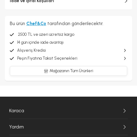
İade ve İptal Koşulları
Bu ürün
Chef&Co
tarafından gönderilecektir.
2500 TL ve üzeri ücretsiz kargo
14 gün içinde iade avantajı
Alışveriş Kredisi
Peşin Fiyatına Taksit Seçenekleri
Mağazanın Tüm Ürünleri
Karaca
Yardım