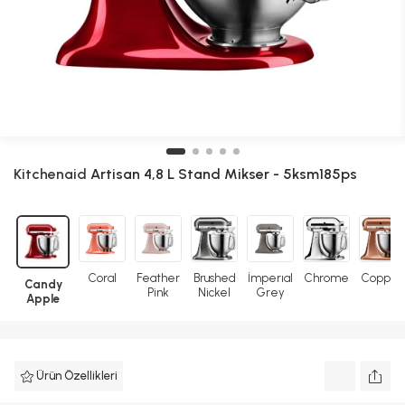
Kitchenaid
Artisan 4,8 L Stand Mikser - 5ksm185ps
Coral
Feather
Brushed
İmperıal
Chrome
Copper
Candy
Pink
Nickel
Grey
Apple
Ürün Özellikleri