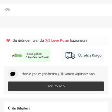
Bu üründen anında
%5
Love Puan
kazanırsın!
3000TL
%5
Henüz yorum yapılmamış, ilk yorum yapan siz olun!
Yorum Yap
Ürün Bilgileri