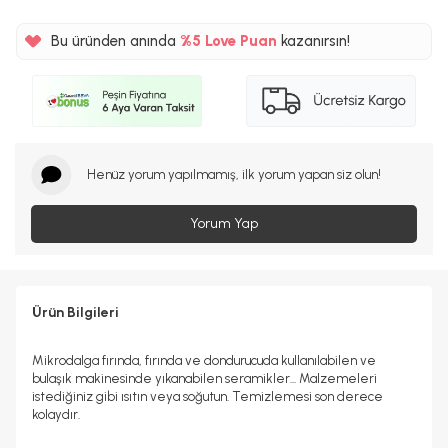
Bu üründen anında
%5
Love Puan
kazanırsın!
425TL
%5
Henüz yorum yapılmamış, ilk yorum yapan siz olun!
Yorum Yap
Ürün Bilgileri
Mikrodalga fırında, fırında ve dondurucuda kullanılabilen ve
bulaşık makinesinde yıkanabilen seramikler... Malzemeleri
istediğiniz gibi ısıtın veya soğutun. Temizlemesi son derece
kolaydır.