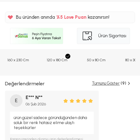
Bu üründen anında
%5
Love Puan
kazanırsın!
57TL
%5
160 x 230 Cm
120 x 180 Cm
50 x 80 Cm
80 x 300
Değerlendirmeler
Tümünü Göster
(9)
E*** N**
E
06 Şub 2026
ürün güzel sadece göründüğünden daha
soluk bir renk hatasız elime ulaştı
teşekkürler
Karaca
üzerinden alınmış ürün değerlendirmesi.