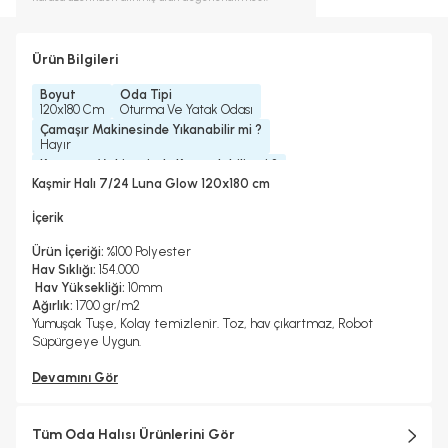
Ürün Bilgileri
Boyut
Oda Tipi
120x180 Cm
Oturma Ve Yatak Odası
Çamaşır Makinesinde Yıkanabilir mi ?
Hayır
Kurutma Makinesinde Kurutulabilir mi ?
Hayır
Kaşmir Halı 7/24 Luna Glow 120x180 cm
Kuru Temizleme Yapılabilir
Halı Metrekare (M2)
Hayır
2, 16
İçerik
Ürün İçeriği:
%100 Polyester
Hav Sıklığı:
154.000
Hav Yüksekliği:
10mm
Ağırlık:
1700 gr/m2
Yumuşak Tuşe, Kolay temizlenir. Toz, hav çıkartmaz, Robot
Süpürgeye Uygun.
Devamını Gör
Tüm Oda Halısı Ürünlerini Gör