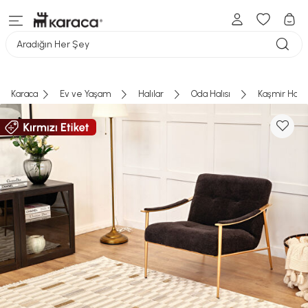
Aradığın Her Şey
Karaca
Ev ve Yaşam
Halılar
Oda Halısı
Kaşmir Halı 