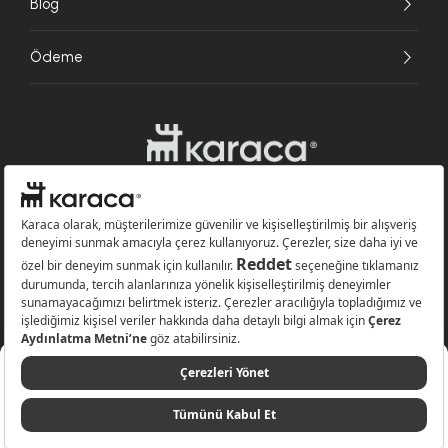
Blog
Ödeme
Websitesinde kullanılan bazı görseller yapay zekâ (AI) ile üretilmiştir.
Karaca.com © 2026 - Karaca Züccaciye A.Ş. Tüm hakları saklıdır.
%70
3.799 TL
Sepete Ekle
1.139,70 TL