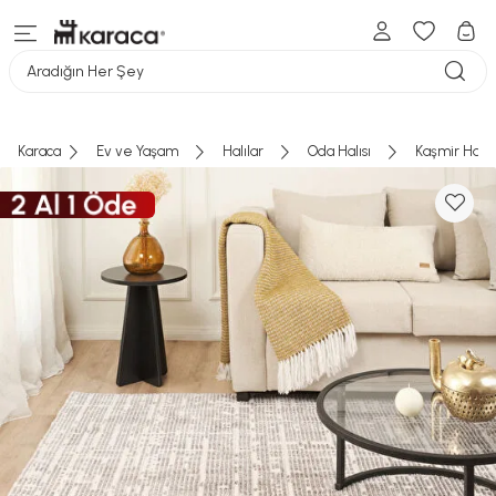
Aradığın Her Şey
Karaca
Ev ve Yaşam
Halılar
Oda Halısı
Kaşmir Halı 