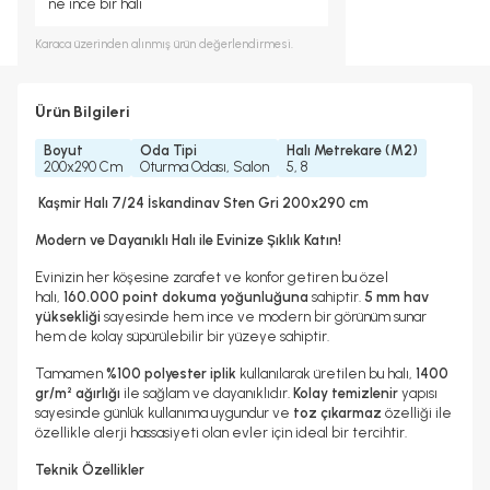
ne ince bir halı
Karaca
üzerinden alınmış ürün değerlendirmesi.
Ürün Bilgileri
Boyut
Oda Tipi
Halı Metrekare (M2)
200x290 Cm
Oturma Odası, Salon
5, 8
Kaşmir Halı 7/24 İskandinav Sten Gri 200x290 cm
Modern ve Dayanıklı Halı ile Evinize Şıklık Katın!
Evinizin her köşesine zarafet ve konfor getiren bu özel
halı,
160.000 point dokuma yoğunluğuna
sahiptir.
5 mm hav
yüksekliği
sayesinde hem ince ve modern bir görünüm sunar
hem de kolay süpürülebilir bir yüzeye sahiptir.
Tamamen
%100 polyester iplik
kullanılarak üretilen bu halı,
1400
gr/m² ağırlığı
ile sağlam ve dayanıklıdır.
Kolay temizlenir
yapısı
sayesinde günlük kullanıma uygundur ve
toz çıkarmaz
özelliği ile
özellikle alerji hassasiyeti olan evler için ideal bir tercihtir.
Teknik Özellikler