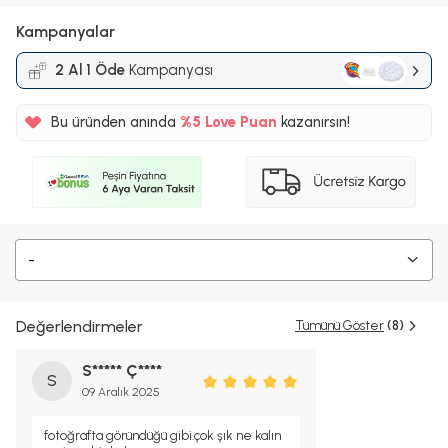
Kampanyalar
2 Al 1 Öde
Kampanyası
Bu üründen anında
%5
Love Puan
kazanırsın!
450TL
%5
-
Değerlendirmeler
Tümünü Göster
(8)
S***** Ç****
S
09 Aralık 2025
fotoğrafta göründüğü gibi.çok şık ne kalın