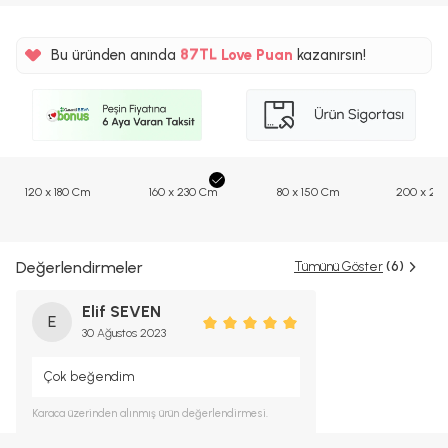
%5
87TL
Bu üründen anında
Love Puan
kazanırsın!
%5
120 x 180 Cm
160 x 230 Cm
80 x 150 Cm
200 x 29
Değerlendirmeler
Tümünü Göster
(6)
Elif SEVEN
E
30 Ağustos 2023
Çok beğendim
Karaca
üzerinden alınmış ürün değerlendirmesi.