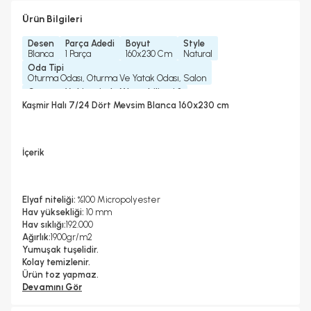
Ürün Bilgileri
Desen
Parça Adedi
Boyut
Style
Blanca
1 Parça
160x230 Cm
Natural
Oda Tipi
Oturma Odası, Oturma Ve Yatak Odası, Salon
Çamaşır Makinesinde Yıkanabilir mi ?
Hayır
Kaşmir Halı 7/24 Dört Mevsim Blanca 160x230 cm
Kurutma Makinesinde Kurutulabilir mi ?
Hayır
Kuru Temizleme Yapılabilir
Garanti Yılı
Hayır
2 Yıl
İçerik
Halı Metrekare (M2)
Dokuma Tipi
3, 68
Makine Halısı
Elyaf niteliği:
%100 Micropolyester
Hav yüksekliği:
10 mm
Hav sıklığı:
192.000
Ağırlık:
1900gr/m2
Yumuşak tuşelidir.
Kolay temizlenir.
Ürün toz yapmaz.
Devamını Gör