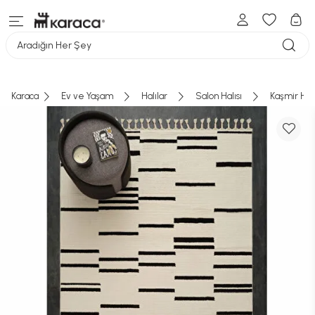
Aradığın Her Şey
Karaca
Ev ve Yaşam
Halılar
Salon Halısı
Kaşmir Hal