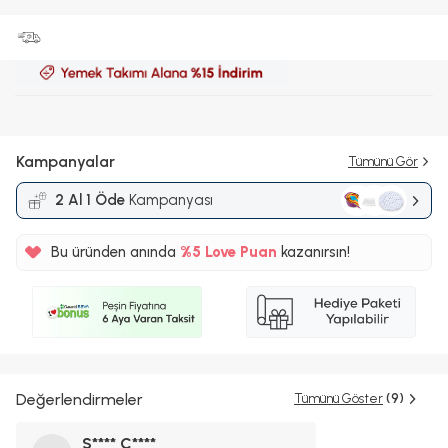
Kampanyalar
Tümünü Gör
2 Al 1 Öde
Kampanyası
Bu üründen anında
%5
Love Puan
kazanırsın!
30TL
%5
Değerlendirmeler
Tümünü Göster
(9)
S**** Ç****