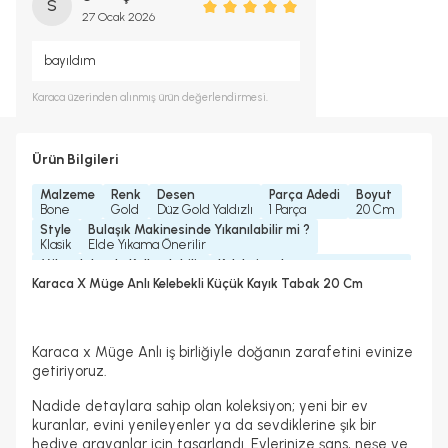
S
27 Ocak 2026
bayıldım
Karaca
üzerinden alınmış ürün değerlendirmesi.
Ürün Bilgileri
Malzeme
Renk
Desen
Parça Adedi
Boyut
Bone
Gold
Düz Gold Yaldızlı
1 Parça
20 Cm
Style
Bulaşık Makinesinde Yıkanılabilir mi ?
Klasik
Elde Yıkama Önerilir
Mikrodalgada Kullanılabilir
Koleksiyonlar
Hayır
Karaca X Müge Anlı Koleksiyonu
Karaca X Müge Anlı Kelebekli Küçük Kayık Tabak 20 Cm
Garanti Yılı
2 Yıl
Karaca x Müge Anlı iş birliğiyle doğanın zarafetini evinize
getiriyoruz.
Nadide detaylara sahip olan koleksiyon; yeni bir ev
kuranlar, evini yenileyenler ya da sevdiklerine şık bir
hediye arayanlar için tasarlandı. Evlerinize şans, neşe ve