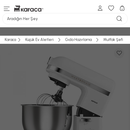
Aradığın Her Şey
Karaca
Küçük Ev Aletleri
Gıda Hazırlama
Mutfak Şefi