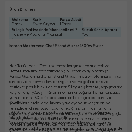
Ürün Bilgileri
Malzeme
Renk
Parça Adedi
Plastik
Swiss Crystal
1 Parça
Bulaşık Makinesinde Yıkanılabilir mi ?
Sucuk Sosis Aparatı
Hazne ve Aparatlar Yıkanabilir
Yok
İçli Köfte Aparatı
Otomatik Kapanma
Yok
Yok
Karaca Mastermaid Chef Stand Mikser 1500w Swiss
Yedek Parça Temini Yapılır
Garanti Yılı
Güç
Evet
2 Yıl
1500 Watt
Dişli Malzemesi
Gövde Malzemesi
Karıştırıcı Malzemesi
Metal
Plastik
Alüminyum
Her Tarife Hazır! Tam kıvamında karışımlar hazırlamak ve
Hazne Malzemesi
Hazne Kapasitesi
Turbo Fonksiyonu
lezzeti maksimumda tatmak hiç bu kadar kolay olmamıştı…
Paslanmaz Çelik
5 Lt
Var
Karaca Mastermaid Chef Stand Mikser, malzemelerinizi en kısa
Hız Ayarı
Kablo Uzunluğu
sürede ve zorlanmadan, en uygun kıvama getirerek size
6 Kademeli
1, 1 M
mutfakta pratik bir kullanım sunar. 5 Lt geniş haznesi, yapışmalara
karşı dirençli yüzeyi, mükemmel hamur yoğuran hamur kancası,
yumurta akını 1.50 saniyede kabartan balon çırpıcısı, püre ve
Özellikler
şekerli tariflerde ideal kıvamı yakalayan düz karıştırıcısı ve
temizlik endişesi yaşamadan dilediğiniz tarifi hazırlamanızı
1500W motor gücü ile ideal çırpma, karıştırma ve yoğurma
sağlayan sıçratmaz kapağı ile pratik ve çok yönlüdür. 1500 W güçlü
işlemlerini kolaylıkla gerçekleştirir.
motoruyla en yoğun kıvamdaki hamurları bile arzu ettiğiniz
Yapışmaya karşı dirençli paslanmaz çelik kasesi ile kullanım
homojenliğe getirirken, kaymaz tabanı sayesinde rahat ve
esnasında müdahaleye gerek kalmadan homojen karışımlar elde
güvenli bir kullanım sağlar. 17 farklı rengiyle her mutfağa uyum