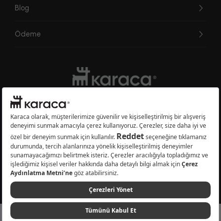
Blog
Ödeme
Websitesinde kullanılan bazı görseller yapay zekâ (AI) ile üretilmiştir.
Karaca.com © 2026 - Karaca Züccaciye A.Ş. Tüm hakları saklıdır.