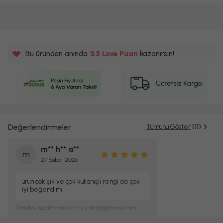
Bu üründen anında
%5 Love Puan
kazanırsın!
Değerlendirmeler
Tümünü Göster
(11)
m** h** a**
m
27 Şubat 2026
ürün çok şık ve çok kullanışlı rengi de çok
iyi beğendim
Trendyol
üzerinden alınmış ürün değerlendirmesi.