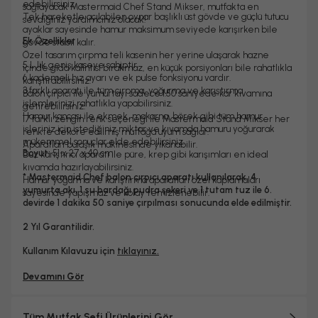
edebilirsiniz.
sağlayacak Mastermaid Chef Stand Mikser, mutfakta en
Tek hareketle açılabilen oynar başlıklı üst gövde ve güçlü tutucu
sevdiğiniz yardımcınız olacak!
ayaklar sayesinde hamur maksimum seviyede karışırken bile
Ek Özellikler
gövde stabil kalır.
Özel tasarım çırpma teli kasenin her yerine ulaşarak hazne
5 L lik geniş kaseye sahiptir.
içinde gıda kalıntısı bırakmaz, en küçük porsiyonları bile rahatlıkla
6 kademeli hız ayarı ve ek pulse fonksiyonu vardır.
karıştırabilirsiniz.
3 farklı aparatı ile tüm çırpma, yoğurma ve karıştırma
Balon çırpıcı ile yumurtayı sadece 1.50 saniyede kar kıvamına
işlemlerinizi rahatlıkla yapabilirsiniz.
getirebilirsiniz.
Hamur kancası ile ekmek, makarna, börek gibi tüm hamur
17 farklı zengin renk seçeneği ile Mastermaid Stand Mikser her
işleriniz için istediğiniz miktar ve kıvamda hamuru yoğurarak
renkte dekore edilmiş mutfağa uyum sağlar.
mükemmel sonuçlar elde edebilirsiniz.
Aparatları bulaşık makinesinde yıkanabilir.
Boyut:
51 x 27 x 40 cm
Düz karıştırıcı aparatı ile püre, krep gibi karışımları en ideal
kıvamda hazırlayabilirsiniz.
* Mastermaid Chef balon çırpıcı aparatı kullanılarak, 4
Hamur yoğurma ve karıştırma aparatları özel kaplamaları
yumurta akı, 1 su bardağı pudra şekeri ve 1 tutam tuz ile 6.
sayesinde yapışmaz ve kolay temizlenebilir.
devirde 1 dakika 50 saniye çırpılması sonucunda elde edilmiştir.
2 Yıl Garantilidir.
Kullanım Kılavuzu için
tıklayınız.
Devamını Gör
Tüm Mutfak Şefi Ürünlerini Gör