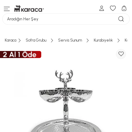
Aradığın Her Şey
Karaca
Sofra Grubu
Servis Sunum
Kurabiyelik
Kara