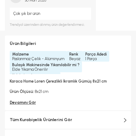
30 Mart 2026
Çok şık bir ürün
Trendyol
üzerinden alınmış ürün değerlendirmesi.
Ürün Bilgileri
Malzeme
Renk
Parça Adedi
Paslanmaz Çelik - Alüminyum
Beyaz
1 Parça
Bulaşık Makinesinde Yıkanılabilir mi ?
Elde Yıkama Önerilir
Koleksiyonlar
Loren & Maıson Collectıon
Karaca Home Loren Çerezlikli İkramlık Gümüş 8x21 cm
Ürün Ölçüsü:
8x21 cm
Devamını Gör
Tüm Kurabiyelik Ürünlerini Gör