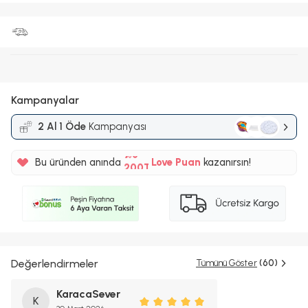
Kampanyalar
2 Al 1 Öde
Kampanyası
%5
Bu üründen anında
Love Puan
kazanırsın!
200TL
%5
Değerlendirmeler
Tümünü Göster
(60)
KaracaSever
K