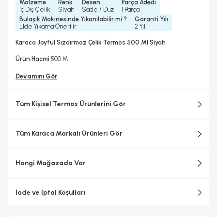
Malzeme
Renk
Desen
Parça Adedi
İç Dış Çelik
Siyah
Sade / Düz
1 Parça
Bulaşık Makinesinde Yıkanılabilir mi ?
Garanti Yılı
Elde Yıkama Önerilir
2 Yıl
Karaca Joyful Sızdırmaz Çelik Termos 500 Ml Siyah
Ürün Hacmi:
500 Ml
Devamını Gör
Tüm Kişisel Termos Ürünlerini Gör
Tüm Karaca Markalı Ürünleri Gör
Hangi Mağazada Var
İade ve İptal Koşulları