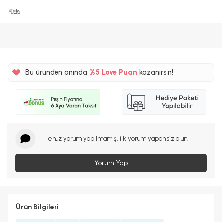
Bu üründen anında
%5
Love Puan
kazanırsın!
30TL
%5
Henüz yorum yapılmamış, ilk yorum yapan siz olun!
Yorum Yap
Ürün Bilgileri