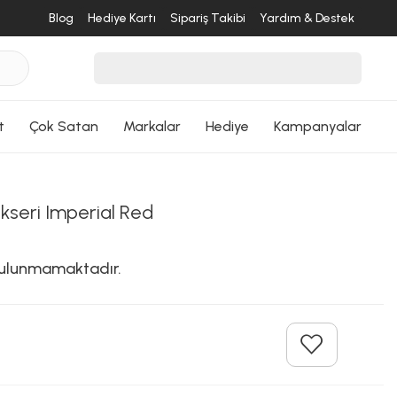
ri Dön
Blog
Hediye Kartı
Sipariş Takibi
Yardım & Destek
t
Çok Satan
Markalar
Hediye
Kampanyalar
ikseri Imperial Red
 bulunmamaktadır.