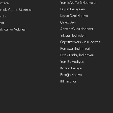
Yeni Iş Ve Terfi Hediyeleri
ncere
Düğün Hediyeleri
mek Yapma Makinesi
Kişiye Özel Hediye
ondo
Çeyiz Seti
va
Anneler Günü Hediyesi
rk Kahve Makinesi
Yılbaşı Hediyeleri
Öğretmenler Günü Hediyesi
Ramazan İndirimleri
Black Friday İndirimleri
Yeni Ev Hediyesi
Kadına Hediye
Erkeğe Hediye
11.11 Fırsatlar