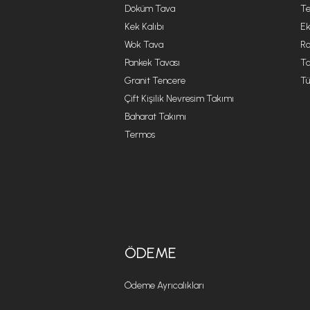
Döküm Tava
Te
Kek Kalıbı
Ek
Wok Tava
R
Pankek Tavası
Ta
Granit Tencere
Tü
Çift Kişilik Nevresim Takımı
Baharat Takımı
Termos
ÖDEME
Ödeme Ayrıcalıkları