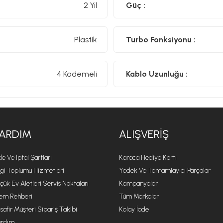
2 Yıl
Güç :
Plastik
Turbo Fonksiyonu :
4 Kademeli
Kablo Uzunluğu :
ARDIM
ALIŞVERIŞ
de Ve İptal Şartları
Karaca Hediye Kartı
lgi Toplumu Hizmetleri
Yedek Ve Tamamlayıcı Parçalar
çük Ev Aletleri Servis Noktaları
Kampanyalar
lem Rehberi
Tüm Markalar
safir Müşteri Sipariş Takibi
Kolay İade
rdım