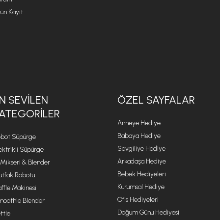
ün Kayıt
N SEVILEN
ÖZEL SAYFALAR
ATEGORILER
Anneye Hediye
Babaya Hediye
bot Süpürge
Sevgiliye Hediye
ektrikli Süpürge
Arkadaşa Hediye
 Mikseri & Blender
Bebek Hediyeleri
tfak Robotu
Kurumsal Hediye
ffle Makinesi
Ofis Hediyeleri
oothie Blender
Doğum Günü Hediyesi
ttle