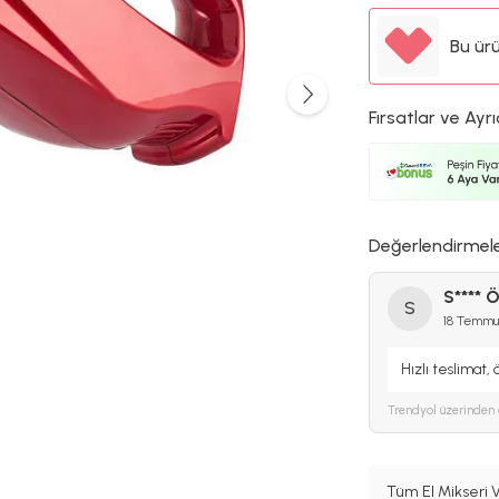
Bu ür
Fırsatlar ve Ayrı
Değerlendirmel
S**** Ö
S
18 Temmu
Hızlı teslimat,
Trendyol
üzerinden 
Tüm El Mikseri V