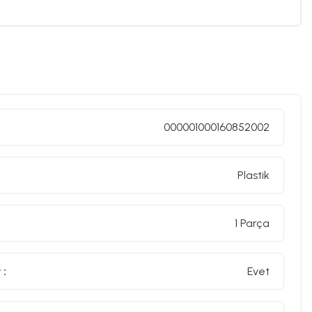
000001000160852002
Plastik
1 Parça
 :
Evet