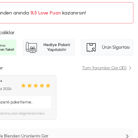
ünden anında
%5 Love Puan
kazanırsın!
calıklar
er
Tüm Yorumları Gör (30)
*
z 2026
 özenli paketleme..
alınmış ürün değerlendirmesi.
e Blenderı Ürünlerini Gör