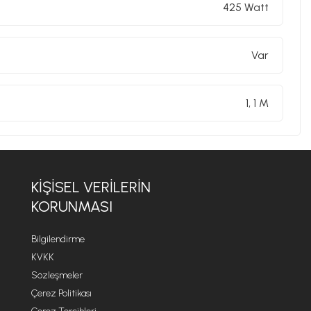
425 Watt
Var
1, 1 M
KIŞISEL VERILERIN
KORUNMASI
Bilgilendirme
KVKK
Sözleşmeler
Çerez Politikası