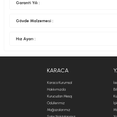
Garanti Yılı :
Gövde Malzemesi :
Hız Ayarı :
KARACA
Y
Karaca Kurumsal
İa
Hakkımızda
Bi
Kurucudan Mesaj
Kü
Ödüllerimiz
İş
Mağazalarımız
Mi
Satış Noktalarımız
Ya