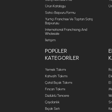
Ürün Katalogu
Ür
Satıcı Başvuru Formu
Yurtiçi Franchise Ve Toptan Satış
Başvurusu
International Franchising And
Wholesale
İletişim
POPÜLER
E
KATEGORILER
K
Yemek Takımı
Ro
Kahvaltı Takımı
El
Çatal Bıçak Takımı
El
Fincan Takımı
Mu
Düdüklü Tencere
Wa
Çaydanlık
Sm
Bıçak Seti
Ke