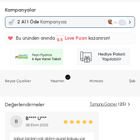
Kampanyalar
2 Al 1 Öde
Kampanyası
%5
5TL
Bu üründen anında
Love Puan
kazanırsın!
%5
Beyaz Çiçekler
Yasemin
Mimoza
Şakayı
Değerlendirmeler
Tümünü Göster
(25)
B**** U***
B
28 Ekim 2025
sabun lardan çok aldim guzel.kokusu var