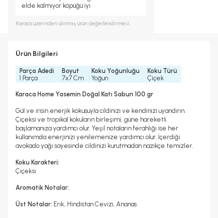
elde kalmıyor köpüğü iyi
Karaca
üzerinden alınmış ürün değerlendirmesi.
Ürün Bilgileri
Parça Adedi
Boyut
Koku Yoğunluğu
Koku Türü
1 Parça
7x7 Cm
Yoğun
Çiçek
Karaca Home Yasemin Doğal Katı Sabun 100 gr
Gül ve irisin enerjik kokusuyla cildinizi ve kendinizi uyandırın.
Çiçeksi ve tropikal kokuların birleşimi, güne hareketli
başlamanıza yardımcı olur. Yeşil notaların ferahlığı ise her
kullanımda enerjinizi yenilemenize yardımcı olur. İçerdiği
avokado yağı sayesinde cildinizi kurutmadan nazikçe temizler.
Koku Karakteri:
Çiçeksi
Aromatik Notalar:
Üst Notalar:
Erik, Hindistan Cevizi, Ananas