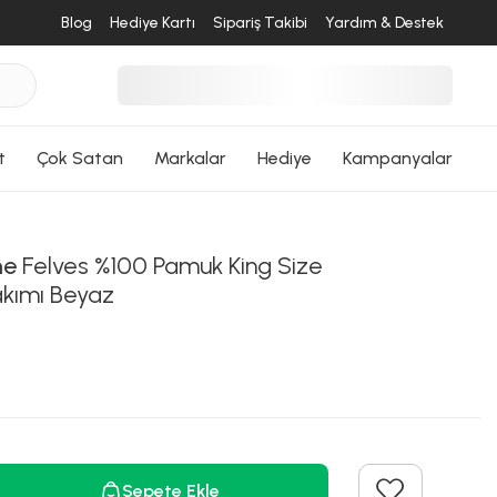
Blog
Hediye Kartı
Sipariş Takibi
Yardım & Destek
t
Çok Satan
Markalar
Hediye
Kampanyalar
me
Felves %100 Pamuk King Size
kımı Beyaz
Sepete Ekle