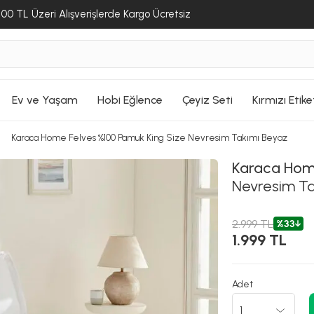
ALIŞVERİŞE DEVAM ET
ALIŞVERİŞE DEVAM ET
00 TL Üzeri Alışverişlerde Kargo Ücretsiz
SEPETE GİT
SEPETE GİT
SEPETE GİT
Ev ve Yaşam
Hobi Eğlence
Çeyiz Seti
Kırmızı Etike
Karaca Home Felves %100 Pamuk King Size Nevresim Takımı Beyaz
Karaca Ho
Nevresim Ta
2.999 TL
%33
1.999 TL
Adet