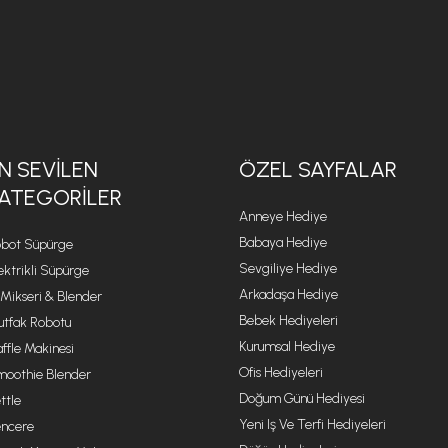
N SEVILEN
ÖZEL SAYFALAR
ATEGORILER
Anneye Hediye
Babaya Hediye
bot Süpürge
Sevgiliye Hediye
ektrikli Süpürge
Arkadaşa Hediye
 Mikseri & Blender
Bebek Hediyeleri
tfak Robotu
Kurumsal Hediye
ffle Makinesi
Ofis Hediyeleri
oothie Blender
Doğum Günü Hediyesi
ttle
Yeni Iş Ve Terfi Hediyeleri
ncere