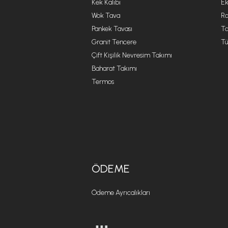
Kek Kalıbı
Ek
Wok Tava
R
Pankek Tavası
Ta
Granit Tencere
Tü
Çift Kişilik Nevresim Takımı
Baharat Takımı
Termos
ÖDEME
Ödeme Ayrıcalıkları