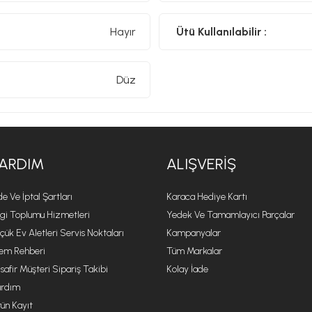
Hayır
Ütü Kullanılabilir :
Düz
ARDIM
ALIŞVERIŞ
de Ve İptal Şartları
Karaca Hediye Kartı
lgi Toplumu Hizmetleri
Yedek Ve Tamamlayıcı Parçalar
çük Ev Aletleri Servis Noktaları
Kampanyalar
lem Rehberi
Tüm Markalar
safir Müşteri Sipariş Takibi
Kolay İade
rdım
ün Kayıt