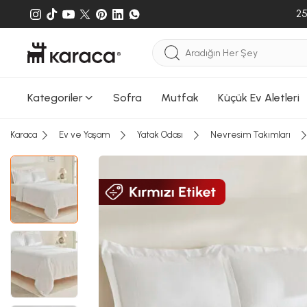
25
Kategoriler
Sofra
Mutfak
Küçük Ev Aletleri
Karaca
Ev ve Yaşam
Yatak Odası
Nevresim Takımları