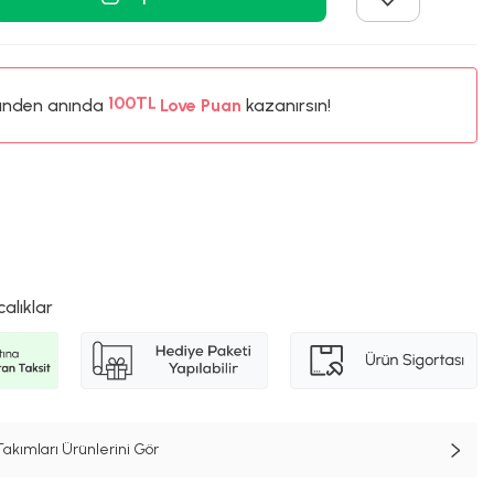
ünden anında
%5
Love Puan
kazanırsın!
100TL
%5
calıklar
kımları Ürünlerini Gör