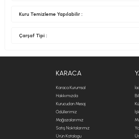
Kuru Temizleme Yapılabilir :
Çarşaf Tipi :
KARACA
Y
Karaca Kurumsal
İa
Hakkımızda
Bi
Kurucudan Mesaj
Kü
Ödüllerimiz
İş
Mağazalarımız
Mi
Satış Noktalarımız
Ya
Ürün Katalogu
Ür