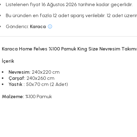
Listelenen fiyat 16 Ağustos 2026 tarihine kadar geçerlidir.
Bu üründen en fazla 12 adet sipariş verilebilir. 12 adet üzerin
Gönderici:
Karaca
Karaca Home Felves %100 Pamuk King Size Nevresim Takımı
İçerik
Nevresim:
240x220 cm
Çarşaf:
240x260 cm
Yastık :
50x70 cm (2 Adet)
Malzeme:
%100 Pamuk