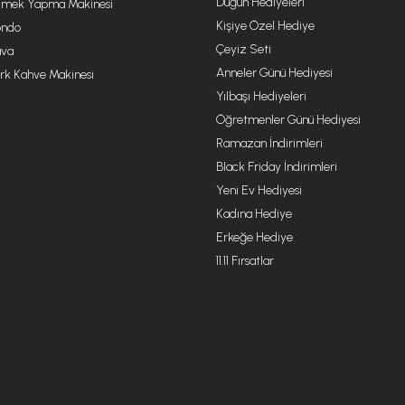
Düğün Hediyeleri
mek Yapma Makinesi
Kişiye Özel Hediye
ondo
Çeyiz Seti
va
Anneler Günü Hediyesi
rk Kahve Makinesi
Yılbaşı Hediyeleri
Öğretmenler Günü Hediyesi
Ramazan İndirimleri
Black Friday İndirimleri
Yeni Ev Hediyesi
Kadına Hediye
Erkeğe Hediye
11.11 Fırsatlar