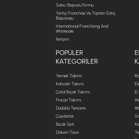
Satıcı Başvuru Formu
Yurtiçi Franchise Ve Toptan Satış
Başvurusu
International Franchising And
Wholesale
İletişim
POPÜLER
E
KATEGORILER
K
Yemek Takımı
Ro
Kahvaltı Takımı
El
Çatal Bıçak Takımı
El
Fincan Takımı
Mu
Düdüklü Tencere
Wa
Çaydanlık
Sm
Bıçak Seti
Ke
Döküm Tava
Te