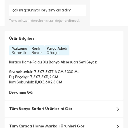
çok iyi görünüyor çeyizim için aldım
Trendyol
üzerinden alınmış ürün değerlendirmesi.
Ürün Bilgileri
Malzeme
Renk
Parça Adedi
Seramik
Beyaz
3 Parça
Karaca Home Palau 3lü Banyo Aksesuarı Seti Beyaz
Sıvı sabunluk: 7,3X7,3X17,6 CM / 330 ML
Diş Fırçalığı: 7,3X7,3X11,2 CM
Katı Sabunluk: 11,8X8,6X2,8 CM
Devamını Gör
Tüm Banyo Setleri Ürünlerini Gör
Tüm Karaca Home Markalı Ürünleri Gör