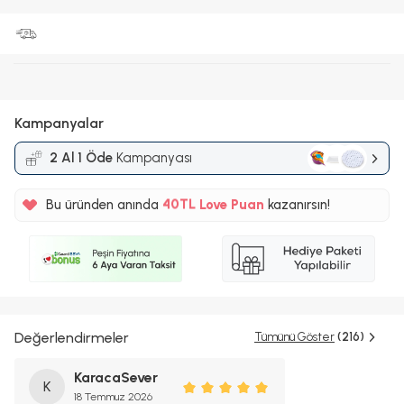
Kampanyalar
2 Al 1 Öde
Kampanyası
%5
Bu üründen anında
40TL
Love Puan
kazanırsın!
%5
Değerlendirmeler
Tümünü Göster
(216)
KaracaSever
K
18 Temmuz 2026