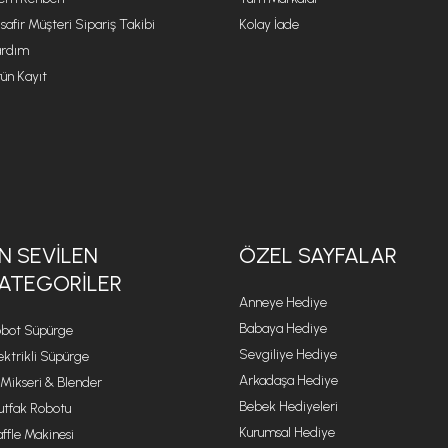
safir Müşteri Sipariş Takibi
Kolay İade
rdım
ün Kayıt
N SEVILEN
ÖZEL SAYFALAR
ATEGORILER
Anneye Hediye
Babaya Hediye
bot Süpürge
Sevgiliye Hediye
ektrikli Süpürge
Arkadaşa Hediye
 Mikseri & Blender
Bebek Hediyeleri
tfak Robotu
Kurumsal Hediye
ffle Makinesi