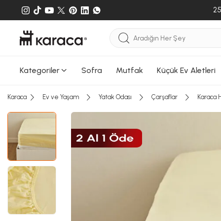
25
Kategoriler
Sofra
Mutfak
Küçük Ev Aletleri
Sepete
Sepete e
Karaca
Ev ve Yaşam
Yatak Odası
Çarşaflar
Karaca H
gönderileb