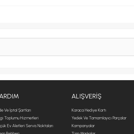
ARDIM
ALIŞVERIŞ
de Ve İptal Şartları
Karaca Hediye Kartı
lgi Toplumu Hizmetleri
Yedek Ve Tamamlayıcı Parçalar
çük Ev Aletleri Servis Noktaları
Kampanyalar
lem Rehberi
Tüm Markalar