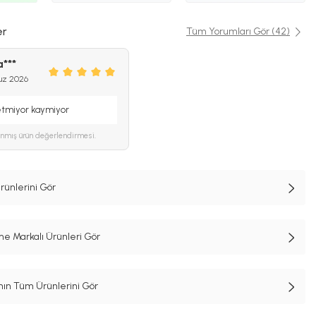
er
Tüm Yorumları Gör (42)
a***
uz 2026
etmiyor kaymiyor
ınmış ürün değerlendirmesi.
rünlerini Gör
e Markalı Ürünleri Gör
n Tüm Ürünlerini Gör