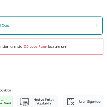
 1 Öde
ünden anında
%5
Love Puan
kazanırsın!
40TL
%5
calıklar