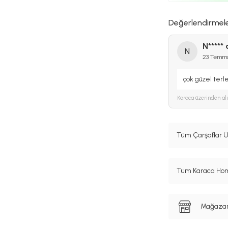
Değerlendirmel
N***** 
N
23 Temm
çok güzel terl
Karaca
üzerinden al
Tüm Çarşaflar Ü
Tüm Karaca Hom
Mağazanı