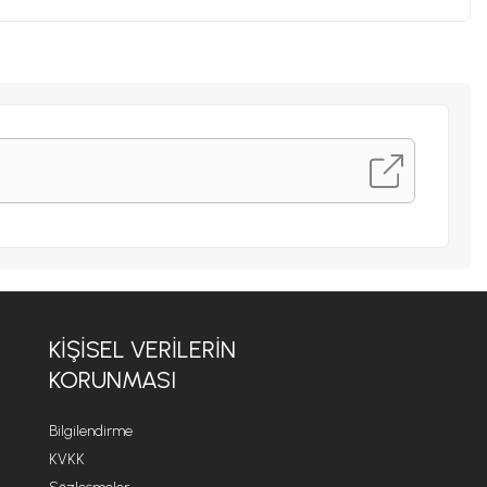
KIŞISEL VERILERIN
KORUNMASI
Bilgilendirme
KVKK