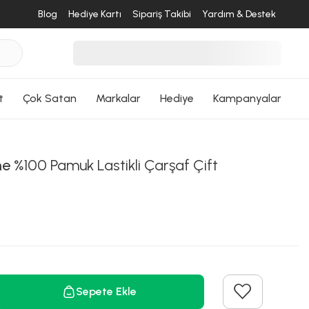
Blog
Hediye Kartı
Sipariş Takibi
Yardım & Destek
t
Çok Satan
Markalar
Hediye
Kampanyalar
desende
me
%100 Pamuk Lastikli Çarşaf Çift
ri Dön
Sepete Ekle