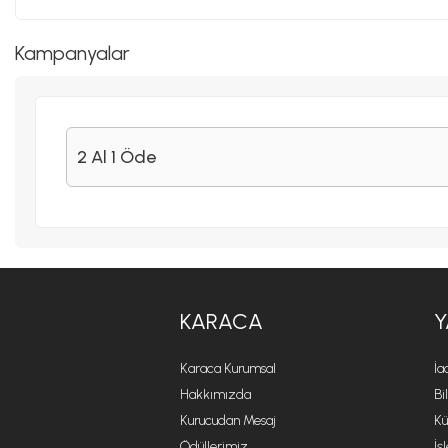
Kampanyalar
2 Al 1 Öde
KARACA
Y
Karaca Kurumsal
İa
Hakkımızda
Bi
Kurucudan Mesaj
Kü
Ödüllerimiz
İş