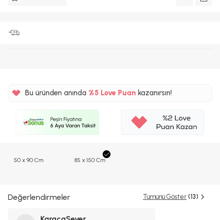
Bu üründen anında
%5
Love Puan
kazanırsın!
37TL
%5
50 x 90 Cm
85 x 150 Cm
Değerlendirmeler
Tümünü Göster
(13)
KaracaSever