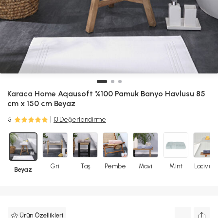
Karaca Home
Aqausoft %100 Pamuk Banyo Havlusu 85
cm x 150 cm Beyaz
5
13 Değerlendirme
Gri
Taş
Pembe
Mavi
Mint
Lacivert
Beyaz
Ürün Özellikleri