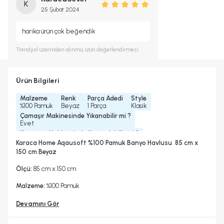
K
25 Şubat 2024
harika ürün çok beğendik
Trendyol
üzerinden alınmış ürün değerlendirmesi.
Ürün Bilgileri
Malzeme
Renk
Parça Adedi
Style
%100 Pamuk
Beyaz
1 Parça
Klasik
Çamaşır Makinesinde Yıkanabilir mi ?
Evet
Kurutma Makinesinde Kurutulabilir mi ?
Evet
Karaca Home Aqausoft %100 Pamuk Banyo Havlusu 85 cm x
Kuru Temizleme Yapılabilir
Ütü Kullanılabilir
150 cm Beyaz
Evet
Evet
Ölçü:
85 cm x 150 cm
Malzeme:
%100 Pamuk
Devamını Gör