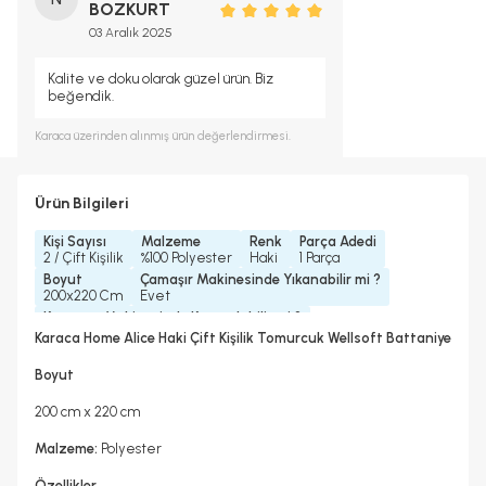
BOZKURT
03 Aralık 2025
Kalite ve doku olarak güzel ürün. Biz
beğendik.
Karaca
üzerinden alınmış ürün değerlendirmesi.
Ürün Bilgileri
Kişi Sayısı
Malzeme
Renk
Parça Adedi
2 / Çift Kişilik
%100 Polyester
Haki
1 Parça
Boyut
Çamaşır Makinesinde Yıkanabilir mi ?
200x220 Cm
Evet
Kurutma Makinesinde Kurutulabilir mi ?
Hayır
Karaca Home Alice Haki Çift Kişilik Tomurcuk Wellsoft Battaniye
Kuru Temizleme Yapılabilir
Ütü Kullanılabilir
Hayır
Hayır
Boyut
200 cm x 220 cm
Malzeme:
Polyester
Özellikler