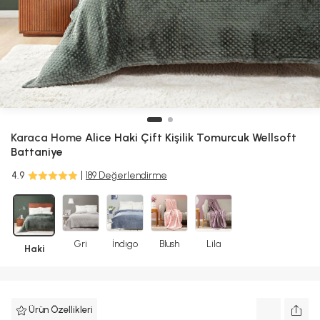
Karaca Home
Alice Haki Çift Kişilik Tomurcuk Wellsoft
Battaniye
4.9
189 Değerlendirme
Gri
İndıgo
Blush
Lila
Haki
Ürün Özellikleri