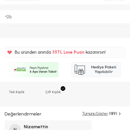
%5
35TL
Bu üründen anında
Love Puan
kazanırsın!
%5
Tek Kişilik
Çift Kişilik
Değerlendirmeler
Tümünü Göster
(189)
Nizamettin
N