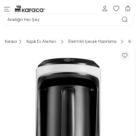
Aradığın Her Şey
Karaca
Küçük Ev Aletleri
Elektrikli İçecek Hazırlama
Kah