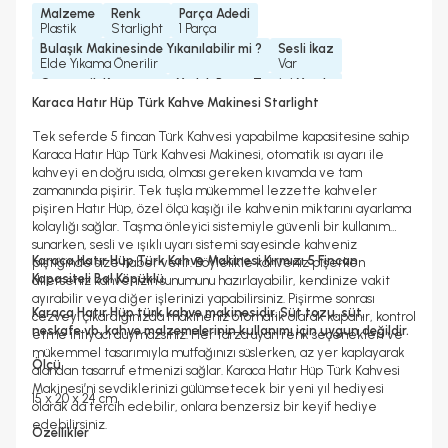
Malzeme
Renk
Parça Adedi
Plastik
Starlight
1 Parça
Bulaşık Makinesinde Yıkanılabilir mi ?
Sesli İkaz
Elde Yıkama Önerilir
Var
Otomatik Kapanma
Yedek Parça Temini Yapılır
Var
Evet
Karaca Hatır Hüp Türk Kahve Makinesi Starlight
Garanti Yılı
Güç
Program Sayısı
Gövde Malzemesi
2 Yıl
535 Watt
1 Program
Plastik
Tek seferde 5 fincan Türk Kahvesi yapabilme kapasitesine sahip
Karıştırıcı Malzemesi
Bardak/ Fincan Kapasitesi
Karaca Hatır Hüp Türk Kahvesi Makinesi, otomatik ısı ayarı ile
Karıştırıcı Yok
5 Fincan
kahveyi en doğru ısıda, olması gereken kıvamda ve tam
Kablo Uzunluğu
Cezve Tabanı Malzemesi
zamanında pişirir. Tek tuşla mükemmel lezzette kahveler
0, 83 M
Paslanmaz Çelik
pişiren Hatır Hüp, özel ölçü kaşığı ile kahvenin miktarını ayarlama
Cezve Malzemesi
Hazne Malzemesi
kolaylığı sağlar. Taşma önleyici sistemiyle güvenli bir kullanım
Plastik
Sert Plastik
sunarken, sesli ve ışıklı uyarı sistemi sayesinde kahveniz
Karaca Hatır Hüp Türk Kahve Makinesi Kırmızı 5 Fincan
piştiğinde size haber verir. Böylelikle kahveniz pişerken
Kapasiteli Bol Köpüklü
dilerseniz kahvenizin sunumunu hazırlayabilir, kendinize vakit
ayırabilir veya diğer işlerinizi yapabilirsiniz. Pişirme sonrası
Karaca Hatır Hüp türk kahve makinesidir. Süt tozu, süt,
cezveyi çıkardığınızda makineniz otomatik olarak kapanır, kontrol
neskafe vb. kahve malzemelerinin kullanımı için uygun değildir.
etme ihtiyacı duymazsınız. Her tarza uyan renk seçenekleri ve
mükemmel tasarımıyla mutfağınızı süslerken, az yer kaplayarak
Ölçü
alandan tasarruf etmenizi sağlar. Karaca Hatır Hüp Türk Kahvesi
Makinesi’ni sevdiklerinizi gülümsetecek bir yeni yıl hediyesi
15 x 20 x 24 cm
olarak da tercih edebilir, onlara benzersiz bir keyif hediye
edebilirsiniz.
Özellikler