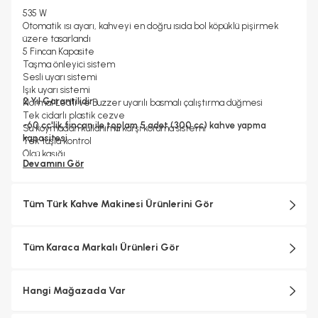
535 W
Otomatik ısı ayarı, kahveyi en doğru ısıda bol köpüklü pişirmek
üzere tasarlandı
5 Fincan Kapasite
Taşma önleyici sistem
Sesli uyarı sistemi
Işık uyarı sistemi
2 Yıl Garantilidir.
Normal Led'li ve Buzzer uyarılı basmalı çalıştırma düğmesi
Tek cidarlı plastik cezve
-60 cc'lik fincan ile toplam 5 adet (300 cc) kahve yapma
Su koymadan kullanıma karşı koruma sistemi
kapasitesi
Tek tuşla kontrol
Ölçü kaşığı
Devamını Gör
Otomatik Kapanma
Kolay temizleme
Bulaşık makinesinde yıkamaya uygun değildir.
Tüm Türk Kahve Makinesi Ürünlerini Gör
Tüm Karaca Markalı Ürünleri Gör
Hangi Mağazada Var