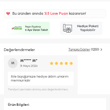
Bu üründen anında
%5 Love Puan
kazanırsın!
Değerlendirmeler
Tümünü Göster
(1251)
M***** M*
M
31 Mayıs 2026
Aile büyüğümüze hediye aldım. umarım
memnun kalır
Trendyol
üzerinden alınmış ürün değerlendirmesi.
Ürün Bilgileri