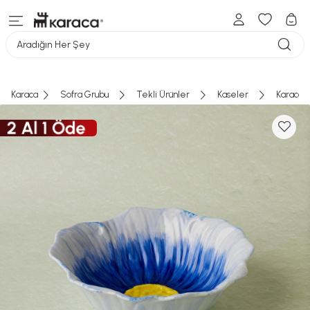
Aradığın Her Şey
Karaca
Sofra Grubu
Tekli Ürünler
Kaseler
Karaca B