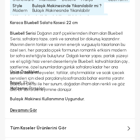
Style
Bulaşık Makinesinde Yıkanılabilir mi ?
Modern
Bulaşık Makinesinde Yıkanılabilir
Mikrodalgada Kullanılabilir
Koleksiyonlar
Evet
Bluebell Koleksiyonu
Karaca Bluebell Salata Kasesi 22 cm
Bluebell Serisi
Doğanın zarif çiçeklerinden ilham alan Bluebell
Serisi, sofralara taze, canlı ve sanatsal bir dokunuş kazandırır.
Mavinin derin tonları ve sarının enerjik vurgusuyla tasarlanan bu
özel seri, her parçada çiçek formunun romantik etkisini modern
bir sofra estetiğiyle buluşturur. Dalgalı kenar yapısı, parlak yüzeyi
ve el işçiliği hissi veren desenleriyle Bluebell; kahvaltılardan çay
saatlerine, özel sunumlardan günlük sofralara kadar her ana
Ürün Özellikleri
zarafet katar. Meyveler, tatlılar, atıştırmalıklar ve sıcak içecek
servisleri için ideal parçalarıyla sofranızda bahar esintisi yaratır.
Boyut:
22 cm
Bluebell Serisi ile her sunum, doğadan ilham alan renkli ve göz
Malzeme:
Porselen
alıcı bir sofra deneyimine dönüşür.
Bulaşık Makinesi Kullanımına Uygundur.
Devamını Gör
Tüm Kaseler Ürünlerini Gör