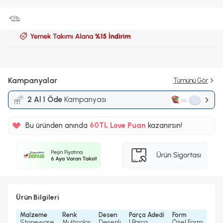
Kampanyalar
Tümünü Gör
2 Al 1 Öde
Kampanyası
%5
60TL
Bu üründen anında
Love Puan
kazanırsın!
%5
Ürün Bilgileri
Malzeme
Renk
Desen
Parça Adedi
Form
Stoneware
Multicolor
Desenli
1 Parça
Özel Form