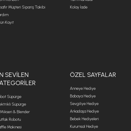
safir Müşteri Sipariş Takibi
Kolay İade
rdım
ün Kayıt
N SEVILEN
ÖZEL SAYFALAR
ATEGORILER
Anneye Hediye
Babaya Hediye
bot Süpürge
Sevgiliye Hediye
ektrikli Süpürge
Arkadaşa Hediye
 Mikseri & Blender
Bebek Hediyeleri
tfak Robotu
Kurumsal Hediye
ffle Makinesi