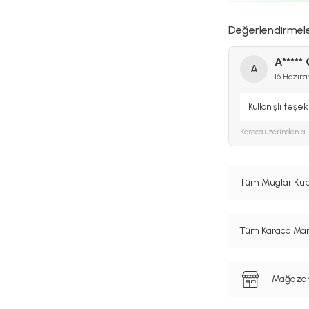
Değerlendirmel
A***** 
A
16 Hazira
Kullanışlı teşe
Karaca
üzerinden al
Tüm Muglar Kupa
Tüm Karaca Mark
Mağazanı