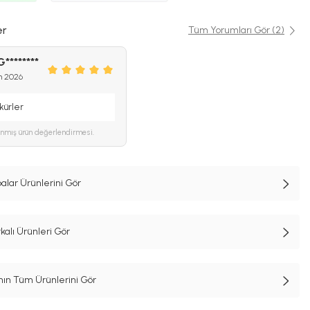
er
Tüm Yorumları Gör (2)
G********
n 2026
kkürler
ınmış ürün değerlendirmesi.
lar Ürünlerini Gör
alı Ürünleri Gör
n Tüm Ürünlerini Gör