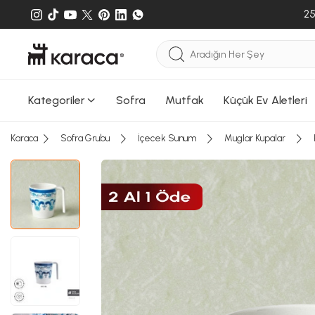
25
Kategoriler
Sofra
Mutfak
Küçük Ev Aletleri
Sepete
Sepete e
Karaca
Sofra Grubu
İçecek Sunum
Muglar Kupalar
gönderileb