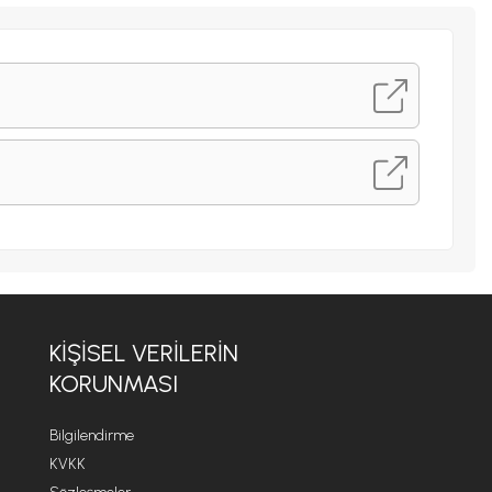
KIŞISEL VERILERIN
KORUNMASI
Bilgilendirme
KVKK