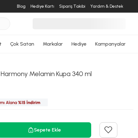
Blog
Hediye Kartı
Sipariş Takibi
Yardım & Destek
t
Çok Satan
Markalar
Hediye
Kampanyalar
desende
 Harmony Melamin Kupa 340 ml
ri Dön
Sepete Ekle