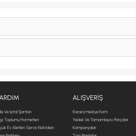
ARDIM
ALIŞVERIŞ
de Ve İptal Şartları
Karaca Hediye Kartı
lgi Toplumu Hizmetleri
Yedek Ve Tamamlayıcı Parçalar
çük Ev Aletleri Servis Noktaları
Kampanyalar
lem Rehberi
Tüm Markalar