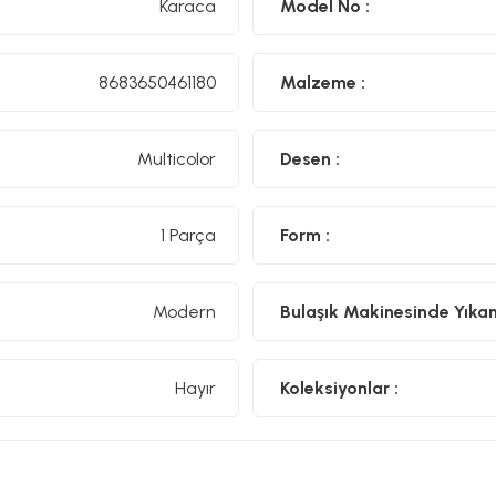
Karaca
Model No :
8683650461180
Malzeme :
Multicolor
Desen :
1 Parça
Form :
Modern
Bulaşık Makinesinde Yıkanıl
Hayır
Koleksiyonlar :