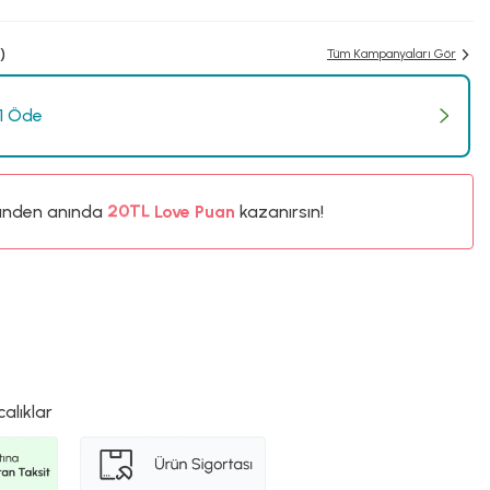
)
Tüm Kampanyaları Gör
 1 Öde
%5
ünden anında
20TL
Love Puan
kazanırsın!
%5
calıklar