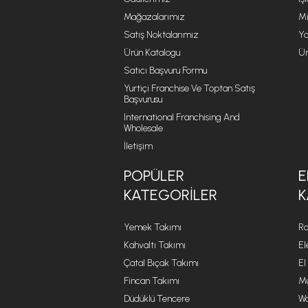
Mağazalarımız
Mi
Satış Noktalarımız
Ya
Ürün Katalogu
Ür
Satıcı Başvuru Formu
Yurtiçi Franchise Ve Toptan Satış
Başvurusu
International Franchising And
Wholesale
İletişim
POPÜLER
E
KATEGORILER
K
Yemek Takımı
Ro
Kahvaltı Takımı
El
Çatal Bıçak Takımı
El
Fincan Takımı
Mu
Düdüklü Tencere
Wa