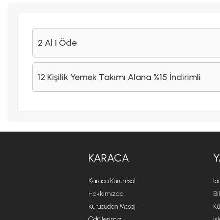
2 Al 1 Öde
12 Kişilik Yemek Takımı Alana %15 İndirimli
KARACA
Y
Karaca Kurumsal
İa
Hakkımızda
Bi
Kurucudan Mesaj
Kü
Ödüllerimiz
İş