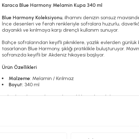
Karaca Blue Harmony Melamin Kupa 340 ml
Blue Harmony Koleksiyonu
, ilhamını denizin sonsuz mavisind
İnce desenleri ve ferah renkleriyle sofralara huzurlu, davetk
dayanıklı ve kırılmaya karşı dirençli kullanım sunuyor.
Bahçe sofralarından keyifli pikniklere, yazlık evlerden günlük
tasarlanan Blue Harmony, şıklığı pratiklikle buluşturuyor. Mavi
sofranızda keyifli bir Akdeniz hikayesi başlıyor.
Ürün Özellikleri
Malzeme
: Melamin / Kırılmaz
Boyut:
340 ml
Bulaşık Makinesinde, Düşük Sıcaklıkta Yıkanabilir.